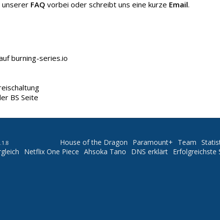
n unserer
FAQ
vorbei oder schreibt uns eine kurze
Email
.
uf burning-series.io
o
reischaltung
er BS Seite
House of the Dragon
Paramount+
Team
Statis
.1.8
gleich
Netflix One Piece
Ahsoka Tano
DNS erklärt
Erfolgreichste 