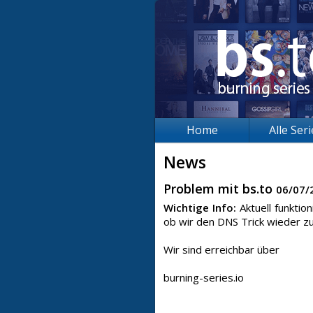
Home
Alle Ser
News
Problem mit bs.to
06/07/
Wichtige Info:
Aktuell funkti
ob wir den DNS Trick wieder zu
Wir sind erreichbar über
burning-series.io