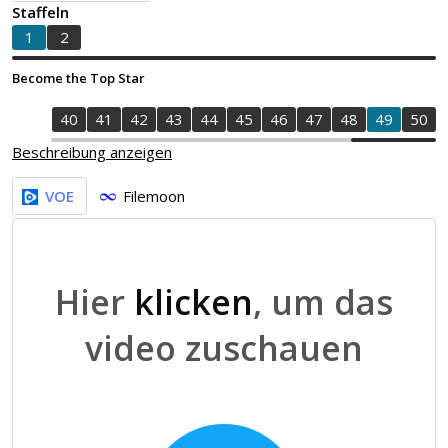
Staffeln
1
2
Become the Top Star
8
39
40
41
42
43
44
45
46
47
48
49
50
Beschreibung anzeigen
VOE
Filemoon
Hier
klicken
, um das
video zuschauen