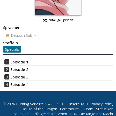
Zufällige Episode
Sprachen
Deutsch Sub
Staffeln
Specials
1
Episode 1
2
Episode 2
3
Episode 3
4
Episode 4
© 2026 Burning Series™
Unsere AGB
Privacy Policy
Version 1.1.8
House of the Dragon
Paramount+
Team
Statistiken
DNS erklärt
Erfolgreichste Serien
HDR: Die Ringe der Macht