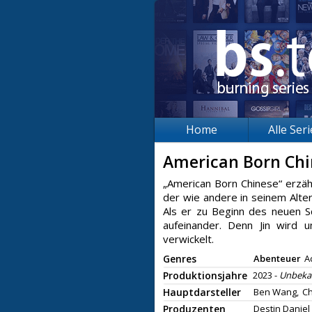
Home
Alle Ser
American Born Ch
„American Born Chinese“ erzäh
der wie andere in seinem Alte
Als er zu Beginn des neuen Sc
aufeinander. Denn Jin wird u
verwickelt.
Genres
Abenteuer
A
Produktionsjahre
2023 -
Unbeka
Hauptdarsteller
Ben Wang,
Ch
Produzenten
Destin Daniel 