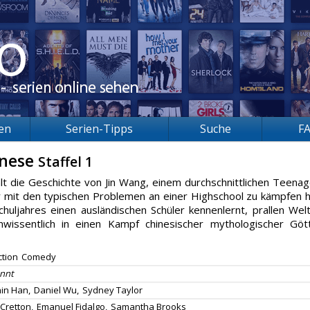
ien
Serien-Tipps
Suche
F
inese
Staffel 1
lt die Geschichte von Jin Wang, einem durchschnittlichen Teenag
r mit den typischen Problemen an einer Highschool zu kämpfen h
huljahres einen ausländischen Schüler kennenlernt, prallen Wel
nwissentlich in einen Kampf chinesischer mythologischer Göt
ction
Comedy
nnt
in Han,
Daniel Wu,
Sydney Taylor
Cretton,
Emanuel Fidalgo,
Samantha Brooks