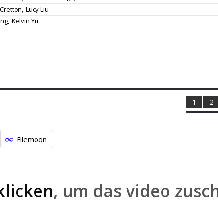
Cretton,
Lucy Liu
ng,
Kelvin Yu
1
2
Filemoon
klicken
, um das video zusc