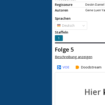
Regisseure
Destin Daniel 
Autoren
Gene Luen Ya
Sprachen
Deutsch
Staffeln
1
Folge 5
Beschreibung anzeigen
VOE
Doodstream
Hier