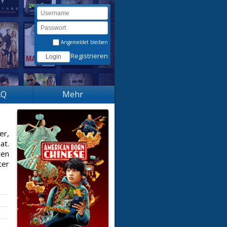
Angemeldet bleiben
Registrieren
AQ
Mehr
er,
at.
ten
ter