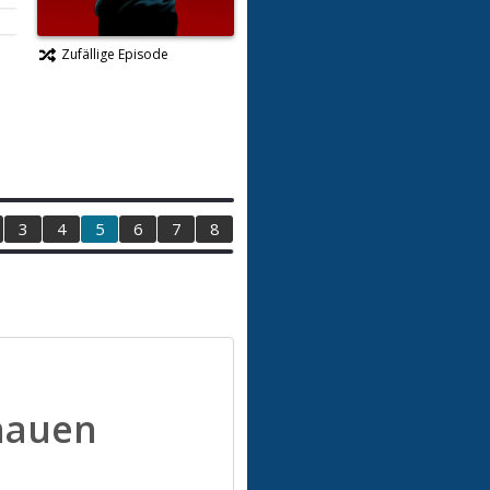
Zufällige Episode
3
4
5
6
7
8
hauen