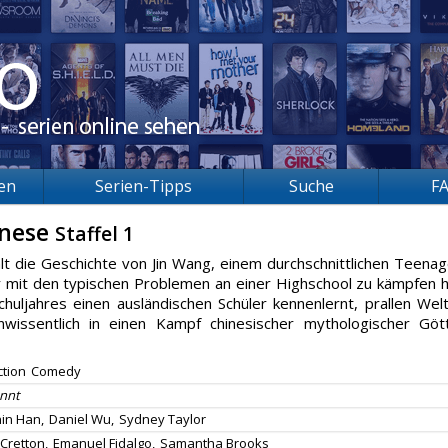
ien
Serien-Tipps
Suche
F
inese
Staffel 1
lt die Geschichte von Jin Wang, einem durchschnittlichen Teenag
r mit den typischen Problemen an einer Highschool zu kämpfen h
huljahres einen ausländischen Schüler kennenlernt, prallen Wel
nwissentlich in einen Kampf chinesischer mythologischer Göt
ction
Comedy
nnt
in Han,
Daniel Wu,
Sydney Taylor
Cretton,
Emanuel Fidalgo,
Samantha Brooks