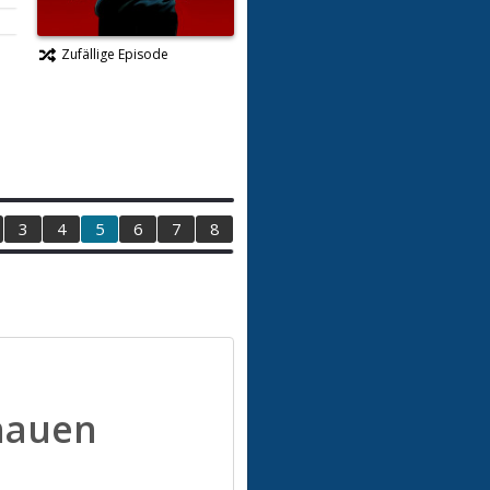
Zufällige Episode
3
4
5
6
7
8
hauen