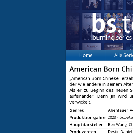
Home
Alle Ser
American Born Ch
„American Born Chinese“ erzäh
der wie andere in seinem Alte
Als er zu Beginn des neuen Sc
aufeinander. Denn Jin wird u
verwickelt.
Genres
Abenteuer
A
Produktionsjahre
2023 -
Unbeka
Hauptdarsteller
Ben Wang,
Ch
Produzenten
Destin Daniel 