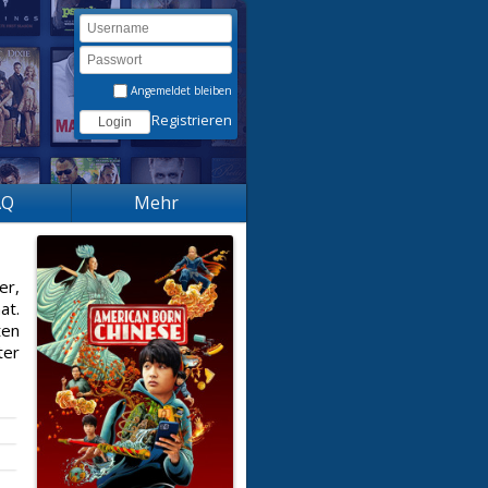
Angemeldet bleiben
Registrieren
AQ
Mehr
er,
at.
ten
ter