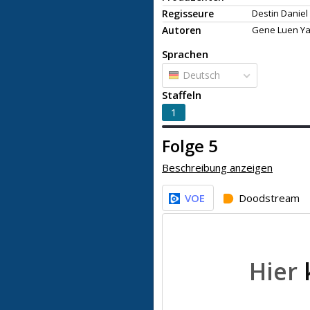
Regisseure
Destin Daniel 
Autoren
Gene Luen Ya
Sprachen
Deutsch
Staffeln
1
Folge 5
Beschreibung anzeigen
VOE
Doodstream
Hier