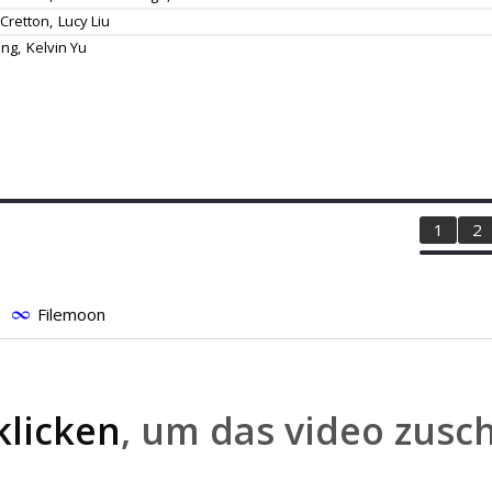
Cretton,
Lucy Liu
ng,
Kelvin Yu
1
2
Filemoon
klicken
, um das video zusc