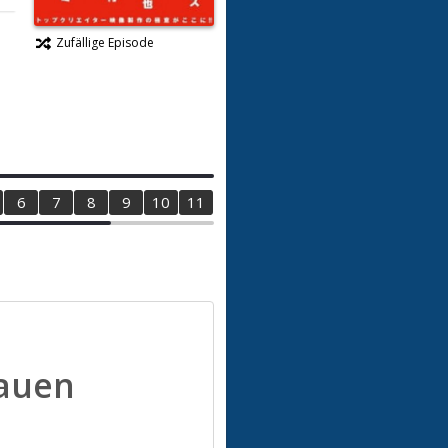
Zufällige Episode
6
7
8
9
10
11
12
13
14
15
hauen