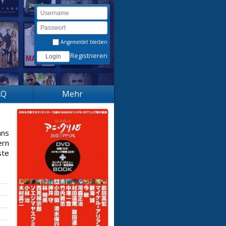
Angemeldet bleiben
Registrieren
AQ
Mehr
ans
ern
ste