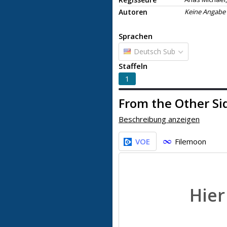
Autoren
Keine Angabe
Sprachen
Deutsch Sub
Staffeln
1
From the Other Si
Beschreibung anzeigen
VOE
Filemoon
Hie