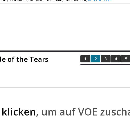
de of the Tears
1
2
3
4
5
r
klicken
, um auf VOE zusc