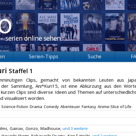
ien
Serien-Tipps
Suche
F
uri
Staffel 1
nminütigen Clips, gemacht von bekannten Leuten aus Jap
el der Sammlung, Ani*Kuri15, ist eine Abkürzung aus den Wört
 kurzen Clips sind diverse Ideen und Themen auf unterschiedlich
d visualisiert worden.
Science-Fiction
Drama
Comedy
Abenteuer
Fantasy
Anime-Slice of Life
ilms,
Gainax,
Gonzo,
Madhouse,
und 3 weitere
Hayashi Akemi,
Kobayashi Osamu,
Kon Satoshi,
und 2 weitere