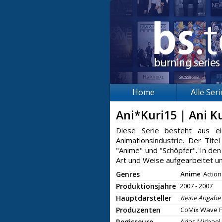
Home
Alle Ser
Ani*Kuri15 | Ani K
Diese Serie besteht aus ei
Animationsindustrie. Der Tit
"Anime" und "Schöpfer". In den
Art und Weise aufgearbeitet un
Genres
Anime
Action
Produktionsjahre
2007 - 2007
Hauptdarsteller
Keine Angabe
Produzenten
CoMix Wave F
Regisseure
Arias Michael,