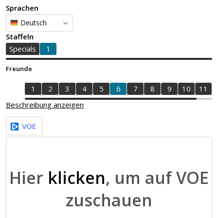
Sprachen
Deutsch
Staffeln
Specials
1
Freunde
1
2
3
4
5
6
7
8
9
10
11
Beschreibung anzeigen
VOE
Hier
klicken
, um auf VOE
zuschauen