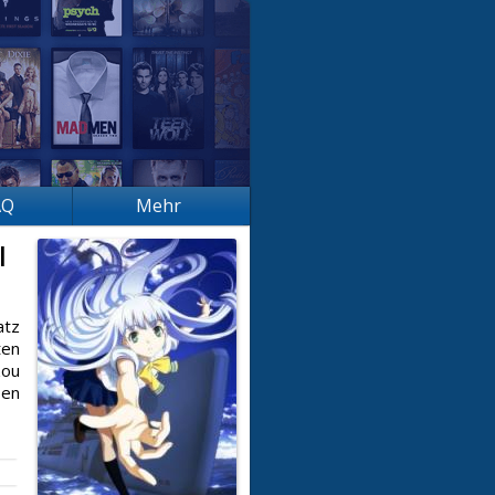
AQ
Mehr
l
atz
ten
zou
sen