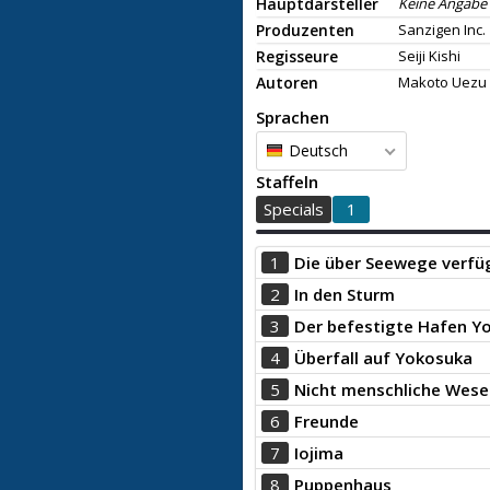
Hauptdarsteller
Keine Angabe
Produzenten
Sanzigen Inc.
Regisseure
Seiji Kishi
Autoren
Makoto Uezu
Sprachen
Deutsch
Staffeln
Specials
1
1
Die über Seewege verfü
2
In den Sturm
3
Der befestigte Hafen Y
4
Überfall auf Yokosuka
5
Nicht menschliche Wese
6
Freunde
7
Iojima
8
Puppenhaus