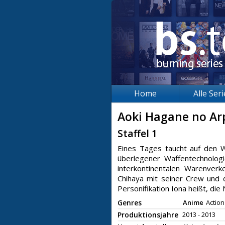
Home
Alle Ser
Aoki Hagane no Arp
Staffel 1
Eines Tages taucht auf den W
überlegener Waffentechnolog
interkontinentalen Warenverk
Chihaya mit seiner Crew und 
Personifikation Iona heißt, die
Genres
Anime
Action
Produktionsjahre
2013 - 2013