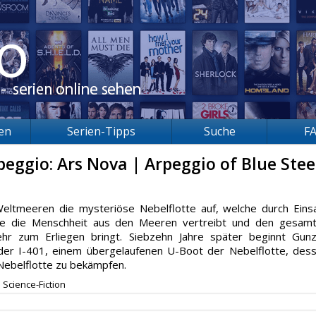
ien
Serien-Tipps
Suche
F
eggio: Ars Nova | Arpeggio of Blue Stee
eltmeeren die mysteriöse Nebelflotte auf, welche durch Eins
ie die Menschheit aus den Meeren vertreibt und den gesam
ehr zum Erliegen bringt. Siebzehn Jahre später beginnt Gun
der I-401, einem übergelaufenen U-Boot der Nebelflotte, des
 Nebelflotte zu bekämpfen.
Science-Fiction