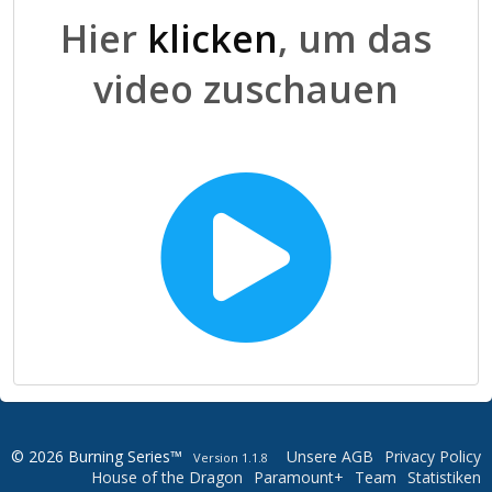
Hier
klicken
, um das
video zuschauen
© 2026 Burning Series™
Unsere AGB
Privacy Policy
Version 1.1.8
House of the Dragon
Paramount+
Team
Statistiken