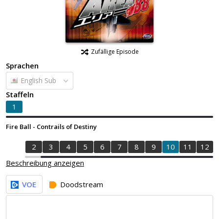
Zufällige Episode
Sprachen
English Sub
Staffeln
1
Fire Ball - Contrails of Destiny
1
2
3
4
5
6
7
8
9
10
11
12
Beschreibung anzeigen
VOE
Doodstream