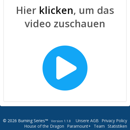
Hier
klicken
, um das
video zuschauen
© 2026 Burning Series™
Unsere AGB
Privacy Policy
Version 1.1.8
House of the Dragon
Paramount+
Team
Statistiken