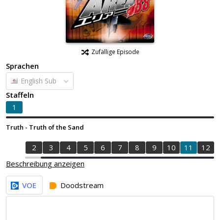
Zufällige Episode
Sprachen
English Sub
Staffeln
1
Truth - Truth of the Sand
1
2
3
4
5
6
7
8
9
10
11
12
Beschreibung anzeigen
VOE
Doodstream