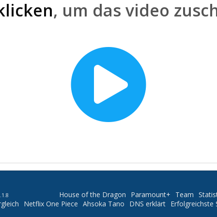
klicken
, um das video zusc
House of the Dragon
Paramount+
Team
Statis
.1.8
gleich
Netflix One Piece
Ahsoka Tano
DNS erklärt
Erfolgreichste 