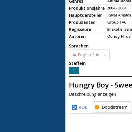
Genres
Anime-Roma
Produktionsjahre
2004 - 2004
Hauptdarsteller
Keine Angabe
Produzenten
Group TAC
Regisseure
Imakake Isa
Autoren
Oonogi Hirosh
Sprachen
English Sub
Staffeln
1
Hungry Boy - Swee
Beschreibung anzeigen
VOE
Doodstream