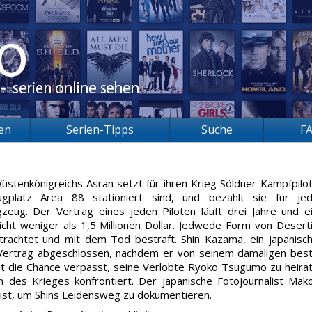
ien
Serien-Tipps
Suche
F
stenkönigreichs Asran setzt für ihren Krieg Söldner-Kampfpilo
gplatz Area 88 stationiert sind, und bezahlt sie für je
gzeug. Der Vertrag eines jeden Piloten läuft drei Jahre und e
icht weniger als 1,5 Millionen Dollar. Jedwede Form von Desert
etrachtet und mit dem Tod bestraft. Shin Kazama, ein japanisc
n Vertrag abgeschlossen, nachdem er von seinem damaligen bes
at die Chance verpasst, seine Verlobte Ryoko Tsugumo zu heira
n des Krieges konfrontiert. Der japanische Fotojournalist Mak
eist, um Shins Leidensweg zu dokumentieren.