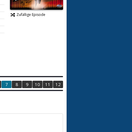
Zufällige Episode
7
8
9
10
11
12