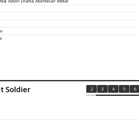
nce
Action
Drama
Abenteuer
Militär
mu
i
t Soldier
1
2
3
4
5
6