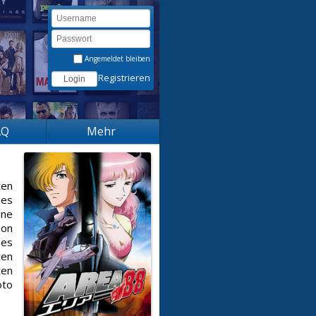
Angemeldet bleiben
Registrieren
AQ
Mehr
ten
des
ine
ion
hes
ten
ten
oto