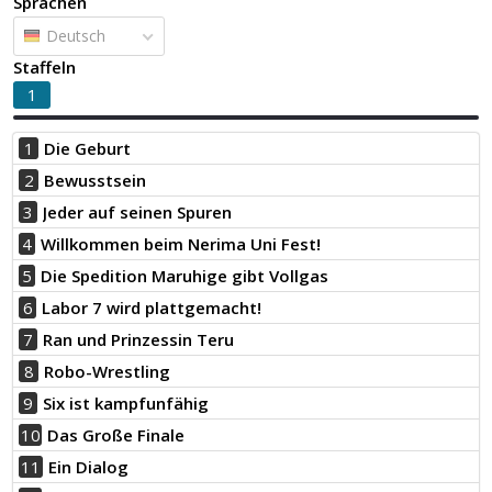
Sprachen
Deutsch
Staffeln
1
1
Die Geburt
2
Bewusstsein
3
Jeder auf seinen Spuren
4
Willkommen beim Nerima Uni Fest!
5
Die Spedition Maruhige gibt Vollgas
6
Labor 7 wird plattgemacht!
7
Ran und Prinzessin Teru
8
Robo-Wrestling
9
Six ist kampfunfähig
10
Das Große Finale
11
Ein Dialog