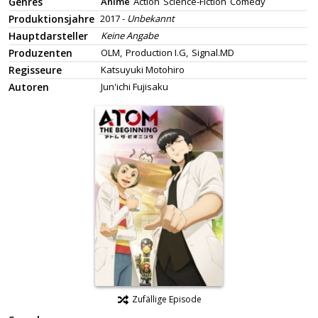
Genres
Anime
Action
Science-Fiction
Comedy
Produktionsjahre
2017 -
Unbekannt
Hauptdarsteller
Keine Angabe
Produzenten
OLM,
Production I.G,
Signal.MD
Regisseure
Katsuyuki Motohiro
Autoren
Jun'ichi Fujisaku
Zufällige Episode