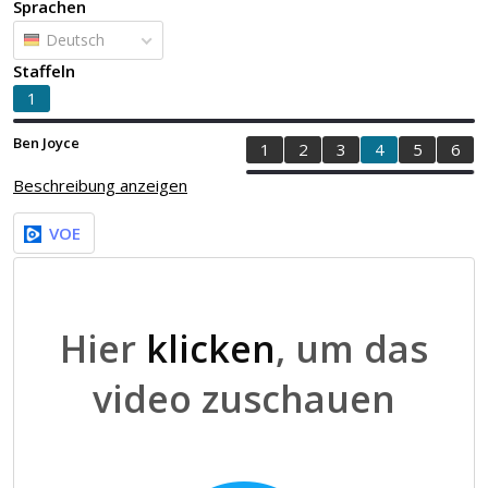
Sprachen
Deutsch
Staffeln
1
Ben Joyce
1
2
3
4
5
6
Beschreibung anzeigen
VOE
Hier
klicken
, um das
video zuschauen