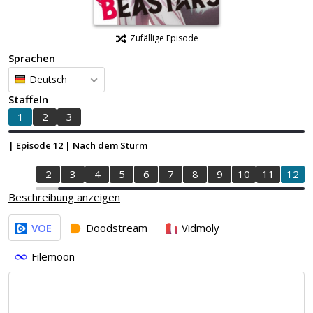
Zufällige Episode
Sprachen
Deutsch
Staffeln
1
2
3
| Episode 12 | Nach dem Sturm
1
2
3
4
5
6
7
8
9
10
11
12
Beschreibung anzeigen
VOE
Doodstream
Vidmoly
Filemoon