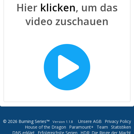
Hier
klicken
, um das
video zuschauen
© 2026 Burning Series™
Unsere AGB
Privacy Policy
Version 1.1.8
House of the Dragon
Paramount+
Team
Statistiken
DNS erklärt
Erfolgreichste Serien
HDR: Die Ringe der Macht