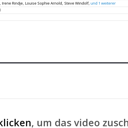
,
Irene Rindje,
Louise Sophie Arnold,
Steve Windolf,
und 1 weiterer
d
klicken
, um das video zusc