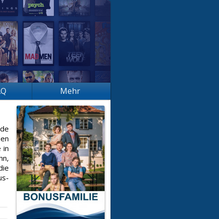
AQ
Mehr
ide
den
 in
hn,
die
us-