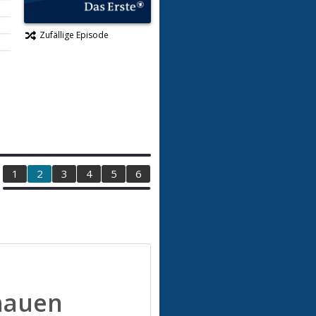
Zufällige Episode
1
2
3
4
5
6
hauen