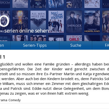
ien
Serien-Tipps
Suche
F
l 1
 glücklich und wollen eine Familie gründen – allerdings haben be
ebensgefährten. Die Zeit der Kinder wird gerecht zwischen 
eteilt und so müssen ihre Ex-Partner Martin und Katja irgendwie
t werden. Aber auch bei den Kindern brodelt es, denn Patricks So
e William, muss sich immer ein Zimmer mit dem gleichaltrigen Ed
isa und Patrick sind. Eddie nutzt diese Gelegenheit, um dem Bon
enau zu zeigen, was er von ihnen hält: extrem wenig.
rama
Comedy