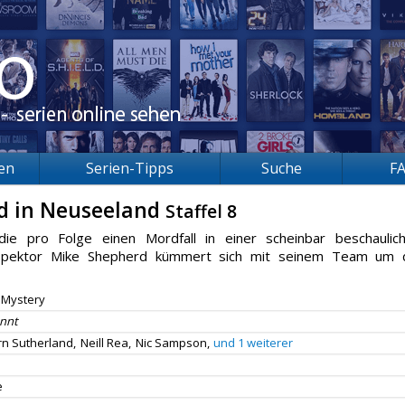
ien
Serien-Tipps
Suche
F
d in Neuseeland
Staffel 8
die pro Folge einen Mordfall in einer scheinbar beschaulic
 Inspektor Mike Shepherd kümmert sich mit seinem Team um 
Mystery
nnt
rn Sutherland,
Neill Rea,
Nic Sampson,
und 1 weiterer
e