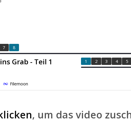
e
7
8
ns Grab - Teil 1
1
2
3
4
5
Filemoon
klicken
, um das video zusc