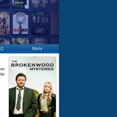
AQ
Mehr
hen
die