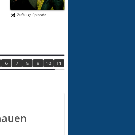
Zufällige Episode
6
7
8
9
10
11
12
hauen