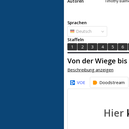
Autoren
Timothy Balm
Sprachen
Deutsch
Staffeln
1
2
3
4
5
6
Von der Wiege bis i
Beschreibung anzeigen
VOE
Doodstream
Hier