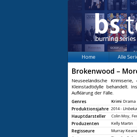
Home
Alle Ser
Brokenwood – Mor
Neuseeländische Krimiserie, 
Kleinstadtidylle behandelt.
Aufklärung der Fälle.
Genres
Krimi
Drama
Produktionsjahre
2014 -
Unbeka
Hauptdarsteller
Colin Moy,
Fe
Produzenten
Kelly Martin
Regisseure
Murray Kean