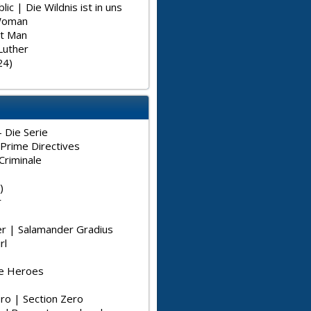
lic | Die Wildnis ist in uns
Woman
st Man
Luther
24)
 Die Serie
Prime Directives
riminale
)
r
r | Salamander Gradius
rl
e Heroes
ro | Section Zero