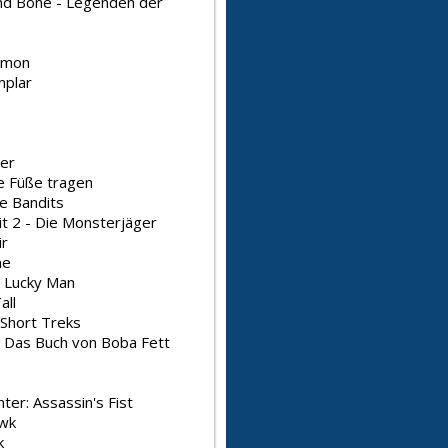
d Bone - Legenden der
imon
plar
er
e Füße tragen
e Bandits
it 2 - Die Monsterjäger
ir
me
s Lucky Man
all
 Short Treks
: Das Buch von Boba Fett
hter: Assassin's Fist
wk
k