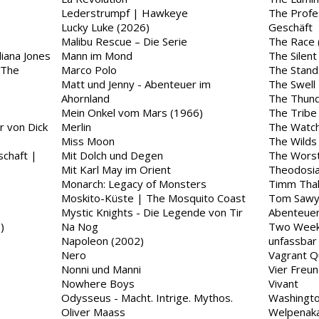
Lederstrumpf | Hawkeye
The Profes
Lucky Luke (2026)
Geschäft
Malibu Rescue – Die Serie
The Race 
iana Jones
Mann im Mond
The Silent
 The
Marco Polo
The Stand
Matt und Jenny - Abenteuer im
The Swell
Ahornland
The Thun
Mein Onkel vom Mars (1966)
The Tribe
r von Dick
Merlin
The Watch
Miss Moon
The Wilds
schaft |
Mit Dolch und Degen
The Worst
Mit Karl May im Orient
Theodosi
Monarch: Legacy of Monsters
Timm Thal
Moskito-Küste | The Mosquito Coast
Tom Sawye
Mystic Knights - Die Legende von Tir
Abenteue
)
Na Nog
Two Week
Napoleon (2002)
unfassbar
Nero
Vagrant 
Nonni und Manni
Vier Freu
Nowhere Boys
Vivant
Odysseus - Macht. Intrige. Mythos.
Washingto
Oliver Maass
Welpenak