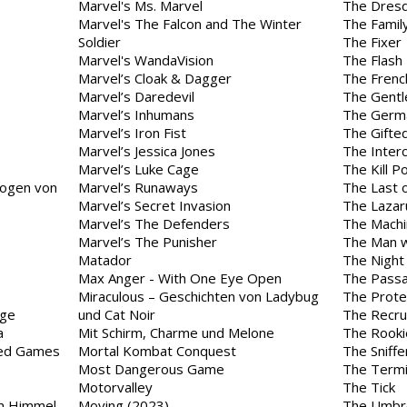
Marvel's Ms. Marvel
The Dresd
Marvel's The Falcon and The Winter
The Famil
Soldier
The Fixer
Marvel's WandaVision
The Flash
Marvel’s Cloak & Dagger
The Frenc
Marvel’s Daredevil
The Gent
Marvel’s Inhumans
The Germ
Marvel’s Iron Fist
The Gifte
Marvel’s Jessica Jones
The Inter
Marvel’s Luke Cage
The Kill Po
zogen von
Marvel’s Runaways
The Last 
Marvel’s Secret Invasion
The Lazar
Marvel’s The Defenders
The Machi
Marvel’s The Punisher
The Man wh
Matador
The Night
Max Anger - With One Eye Open
The Pass
Miraculous – Geschichten von Ladybug
The Prote
age
und Cat Noir
The Recru
a
Mit Schirm, Charme und Melone
The Rooki
red Games
Mortal Kombat Conquest
The Sniff
Most Dangerous Game
The Termin
Motorvalley
The Tick
am Himmel
Moving (2023)
The Umbr