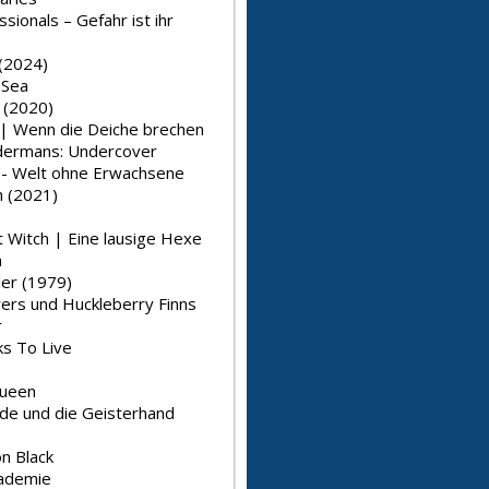
sionals – Gefahr ist ihr
(2024)
 Sea
 (2020)
 | Wenn die Deiche brechen
dermans: Undercover
 - Welt ohne Erwachsene
 (2021)
 Witch | Eine lausige Hexe
a
er (1979)
rs und Huckleberry Finns
r
s To Live
Queen
nde und die Geisterhand
n Black
ademie