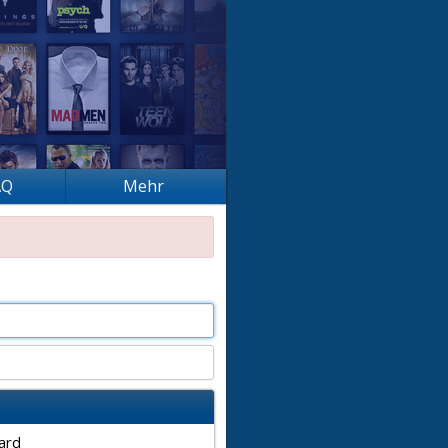
AQ
Mehr
ard