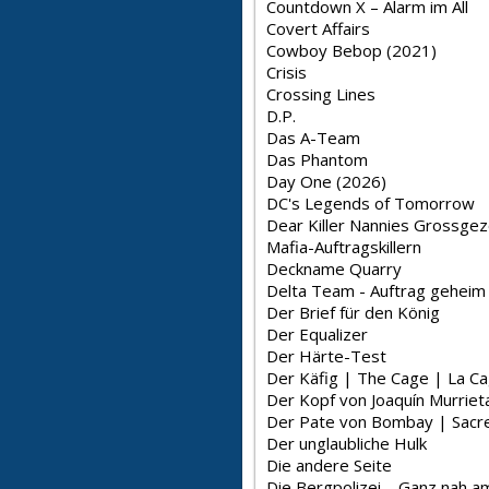
Countdown X – Alarm im All
Covert Affairs
Cowboy Bebop (2021)
Crisis
Crossing Lines
D.P.
Das A-Team
Das Phantom
Day One (2026)
DC's Legends of Tomorrow
Dear Killer Nannies Grossge
Mafia-Auftragskillern
Deckname Quarry
Delta Team - Auftrag geheim
Der Brief für den König
Der Equalizer
Der Härte-Test
Der Käfig | The Cage | La C
Der Kopf von Joaquín Murriet
Der Pate von Bombay | Sac
Der unglaubliche Hulk
Die andere Seite
Die Bergpolizei – Ganz nah 