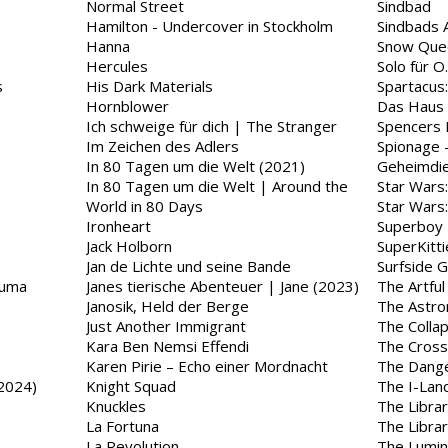
Normal Street
Sindbad
Hamilton - Undercover in Stockholm
Sindbads 
Hanna
Snow Que
Hercules
Solo für O.
s
His Dark Materials
Spartacus
Hornblower
Das Haus 
Ich schweige für dich | The Stranger
Spencers 
Im Zeichen des Adlers
Spionage -
In 80 Tagen um die Welt (2021)
Geheimdi
In 80 Tagen um die Welt | Around the
Star Wars
World in 80 Days
Star Wars
Ironheart
Superboy
Jack Holborn
SuperKitti
Jan de Lichte und seine Bande
Surfside G
zuma
Janes tierische Abenteuer | Jane (2023)
The Artfu
Janosik, Held der Berge
The Astro
Just Another Immigrant
The Colla
Kara Ben Nemsi Effendi
The Cross
Karen Pirie – Echo einer Mordnacht
The Dange
(2024)
Knight Squad
The I-Lan
Knuckles
The Librar
La Fortuna
The Libra
La Revolution
The Lumin