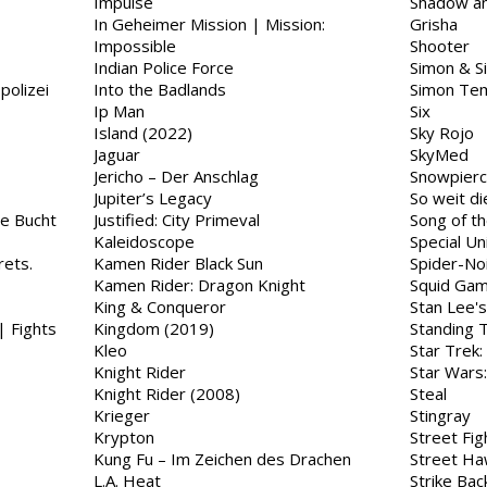
Impulse
Shadow an
In Geheimer Mission | Mission:
Grisha
Impossible
Shooter
Indian Police Force
Simon & S
polizei
Into the Badlands
Simon Tem
Ip Man
Six
Island (2022)
Sky Rojo
Jaguar
SkyMed
Jericho – Der Anschlag
Snowpierc
Jupiter’s Legacy
So weit di
he Bucht
Justified: City Primeval
Song of th
Kaleidoscope
Special Un
rets.
Kamen Rider Black Sun
Spider-No
Kamen Rider: Dragon Knight
Squid Ga
King & Conqueror
Stan Lee'
Kingdom (2019)
Standing T
Kleo
Star Trek:
Knight Rider
Star Wars
Knight Rider (2008)
Steal
Krieger
Stingray
Krypton
Street Fig
Kung Fu – Im Zeichen des Drachen
Street Ha
L.A. Heat
Strike Bac