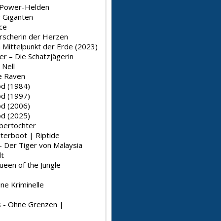
 Power-Helden
r Giganten
ce
rrscherin der Herzen
 Mittelpunkt der Erde (2023)
er – Die Schatzjägerin
Nell
he Raven
d (1984)
d (1997)
d (2006)
d (2025)
bertochter
rterboot | Riptide
- Der Tiger von Malaysia
t
ueen of the Jungle
ine Kriminelle
es - Ohne Grenzen |
s