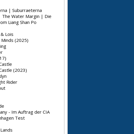
rna | Suburraeterna
| The Water Margin | Die
vom Liang Shan Po
& Lois
s Minds (2025)
ing
er
17)
Castle
Castle (2023)
klyn
ht Rider
out
e
de
ny - Im Auftrag der CIA
nhagen Test
 Lands