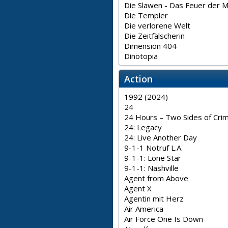
Die Slawen - Das Feuer der 
Die Templer
Die verlorene Welt
Die Zeitfälscherin
Dimension 404
Dinotopia
Action
1992 (2024)
24
24 Hours – Two Sides of Cri
24: Legacy
24: Live Another Day
9-1-1 Notruf L.A.
9-1-1: Lone Star
9-1-1: Nashville
Agent from Above
Agent X
Agentin mit Herz
Air America
Air Force One Is Down