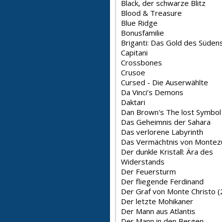
Black, der schwarze Blitz
Blood & Treasure
Blue Ridge
Bonusfamilie
Briganti: Das Gold des Süden
Capitani
Crossbones
Crusoe
Cursed - Die Auserwählte
Da Vinci’s Demons
Daktari
Dan Brown's The lost Symbol
Das Geheimnis der Sahara
Das verlorene Labyrinth
Das Vermächtnis von Monte
Der dunkle Kristall: Ära des
Widerstands
Der Feuersturm
Der fliegende Ferdinand
Der Graf von Monte Christo 
Der letzte Mohikaner
Der Mann aus Atlantis
Der Mann in den Bergen