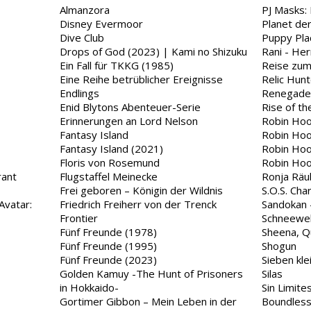
Almanzora
PJ Masks:
Disney Evermoor
Planet de
Dive Club
Puppy Pla
Drops of God (2023) | Kami no Shizuku
Rani - He
Ein Fall für TKKG (1985)
Reise zum
Eine Reihe betrüblicher Ereignisse
Relic Hunt
Endlings
Renegade 
Enid Blytons Abenteuer-Serie
Rise of t
Erinnerungen an Lord Nelson
Robin Hoo
Fantasy Island
Robin Hoo
Fantasy Island (2021)
Robin Hoo
Floris von Rosemund
Robin Hoo
rant
Flugstaffel Meinecke
Ronja Räu
Frei geboren – Königin der Wildnis
S.O.S. Cha
Avatar:
Friedrich Freiherr von der Trenck
Sandokan 
Frontier
Schneewel
Fünf Freunde (1978)
Sheena, Q
Fünf Freunde (1995)
Shogun
Fünf Freunde (2023)
Sieben kle
Golden Kamuy -The Hunt of Prisoners
Silas
in Hokkaido-
Sin Limit
Gortimer Gibbon – Mein Leben in der
Boundles