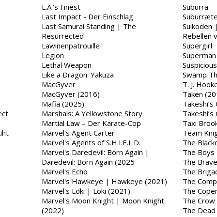
L.A.’s Finest
Suburra
Last Impact - Der Einschlag
Suburræte
Last Samurai Standing | The
Suikoden 
Resurrected
Rebellen 
Lawinenpatrouille
Supergirl
Legion
Superman 
Lethal Weapon
Suspiciou
Like a Dragon: Yakuza
Swamp Th
MacGyver
T. J. Hook
MacGyver (2016)
Taken (20
Mafia (2025)
Takeshi’s 
ect
Marshals: A Yellowstone Story
Takeshi’s 
Martial Law – Der Karate-Cop
Taxi Broo
üht
Marvel's Agent Carter
Team Knig
Marvel's Agents of S.H.I.E.L.D.
The Black
Marvel's Daredevil: Born Again |
The Boys
Daredevil: Born Again (2025
The Brav
Marvel's Echo
The Briga
Marvel's Hawkeye | Hawkeye (2021)
The Compa
Marvel's Loki | Loki (2021)
The Cope
Marvel's Moon Knight | Moon Knight
The Crow
(2022)
The Dead