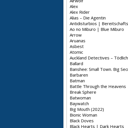
Airwolf
Alex
Alex Rider
Alias – Die Agentin
Antidisturbios | Bereitschafts
Ao no Miburo | Blue Miburo
Arrow
Aruanas
Asbest
Atomic
Auckland Detectives – Tödlic
Ballard
Banshee: Small Town. Big Sec
Barbaren
Batman
Battle Through the Heavens | Fights
Break Sphere
Batwoman
Baywatch
Big Mouth (2022)
Bionic Woman
Black Doves
Black Hearts | Dark Hearts