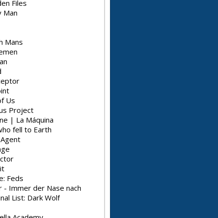
en Files
y Man
h Mans
lemen
an
d
ceptor
int
of Us
us Project
ne | La Máquina
o fell to Earth
 Agent
age
ctor
it
e: Feds
er - Immer der Nase nach
al List: Dark Wolf
ella Academy