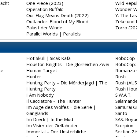
Macht
One Piece (2023)
Wild Repub
Operation Buffalo
Wonder 
Our Flag Means Death (2022)
Y: The La
Outlander: Blood of My Blood
Zeke und 
Palast der Winde
Zorro (20
Parallel Worlds | Parallels
Hot Skull | Sicak Kafa
RoboCop -
Houston Knights - Die glorreichen Zwei
RoboCop: 
me
Human Target
Romanzo C
Hunter
Rush
Hunting Party – Die Mörderjagd | The
Rush (AUS
Hunting Party
Rush Hou
I Am Nobody
S.W.A.T.
Il Cacciatore – The Hunter
Salamande
Im Auge des Wolfes – die Serie |
Samurai Gi
Ganglands
Santo
Im Dreck | In the Mud
SAS: Rogu
Im Visier der Zielfahnder
Scorpion
Immortal – Der Unsterbliche
Section Zé