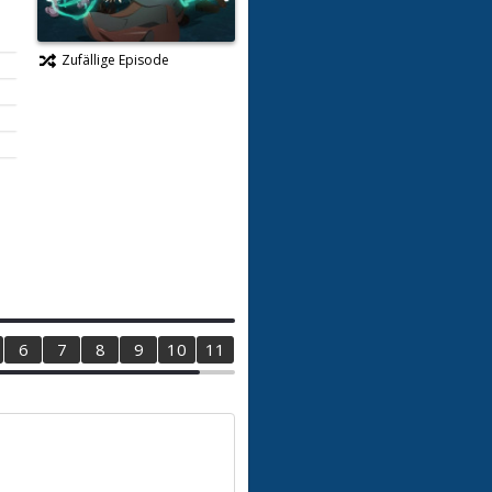
Zufällige Episode
6
7
8
9
10
11
12