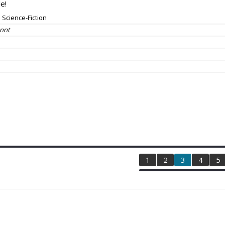
e!
Science-Fiction
nnt
1
2
3
4
5