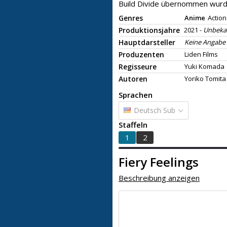
Build Divide übernommen wurd
Genres
Anime
Action
Produktionsjahre
2021 -
Unbeka
Hauptdarsteller
Keine Angabe
Produzenten
Liden Films
Regisseure
Yuki Komada
Autoren
Yoriko Tomita
Sprachen
Deutsch Sub
Staffeln
1
2
Fiery Feelings
Beschreibung anzeigen