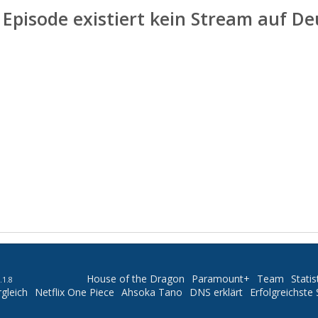
 Episode existiert kein Stream auf D
House of the Dragon
Paramount+
Team
Statis
.1.8
gleich
Netflix One Piece
Ahsoka Tano
DNS erklärt
Erfolgreichste 