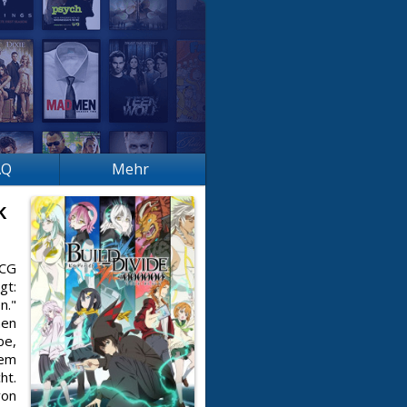
AQ
Mehr
k
TCG
gt:
n."
men
be,
nem
ht.
von