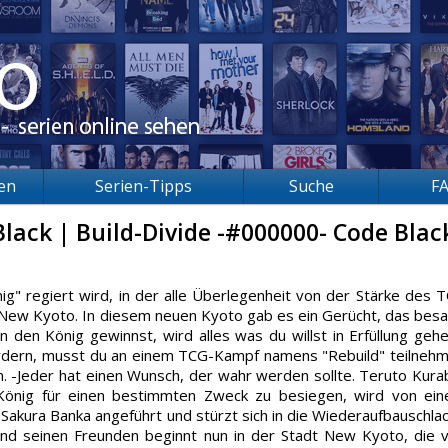
ien
Serien-Tipps
Suche
F
Black | Build-Divide -#000000- Code Blac
ig" regiert wird, in der alle Überlegenheit von der Stärke des 
- New Kyoto. In diesem neuen Kyoto gab es ein Gerücht, das besa
 den König gewinnst, wird alles was du willst in Erfüllung gehe
dern, musst du an einem TCG-Kampf namens "Rebuild" teilneh
n. -Jeder hat einen Wunsch, der wahr werden sollte. Teruto Kura
 König für einen bestimmten Zweck zu besiegen, wird von ei
kura Banka angeführt und stürzt sich in die Wiederaufbauschlac
d seinen Freunden beginnt nun in der Stadt New Kyoto, die 