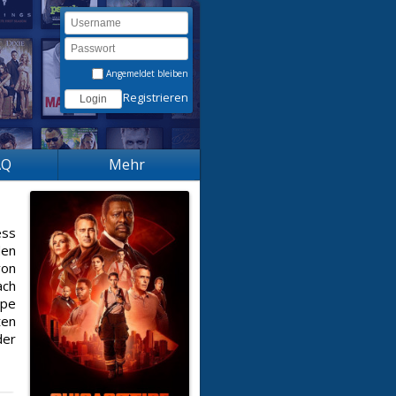
Angemeldet bleiben
Registrieren
AQ
Mehr
ess
den
von
ach
ppe
ten
der