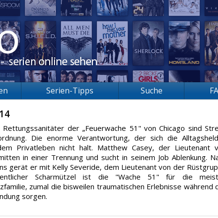
ien
Serien-Tipps
Suche
F
 14
Rettungssanitäter der „Feuerwache 51" von Chicago sind Str
dnung. Die enorme Verantwortung, der sich die Alltagshel
em Privatleben nicht halt. Matthew Casey, der Lieutenant 
mitten in einer Trennung und sucht in seinem Job Ablenkung. N
 gerät er mit Kelly Severide, dem Lieutenant von der Rüstgru
gentlicher Scharmützel ist die "Wache 51" für die meis
zfamilie, zumal die bisweilen traumatischen Erlebnisse während 
indung sorgen.