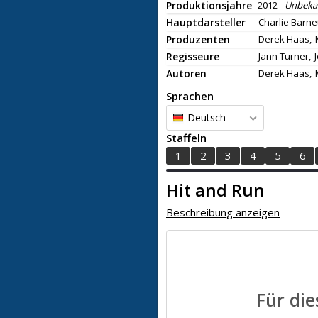
Produktionsjahre
2012 -
Unbeka
Hauptdarsteller
Charlie Barnet
Produzenten
Derek Haas,
Regisseure
Jann Turner,
Autoren
Derek Haas,
Sprachen
Deutsch
Staffeln
1
2
3
4
5
6
Hit and Run
Beschreibung anzeigen
Für die