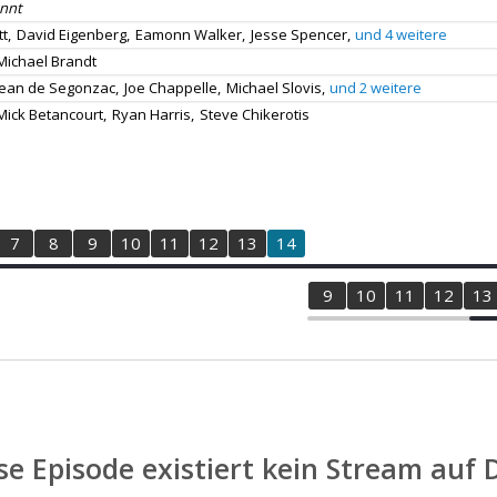
nnt
t,
David Eigenberg,
Eamonn Walker,
Jesse Spencer,
und 4 weitere
Michael Brandt
Jean de Segonzac,
Joe Chappelle,
Michael Slovis,
und 2 weitere
Mick Betancourt,
Ryan Harris,
Steve Chikerotis
7
8
9
10
11
12
13
14
1
2
3
4
5
6
7
8
9
10
11
12
13
se Episode existiert kein Stream auf