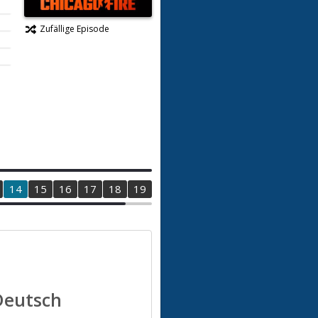
Zufällige Episode
14
15
16
17
18
19
20
21
 Deutsch