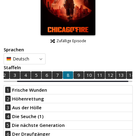
Zufällige Episode
Sprachen
Deutsch
Staffeln
2
3
4
5
6
7
8
9
10
11
12
13
14
1
Frische Wunden
2
Höhenrettung
3
Aus der Hölle
4
Die Seuche (1)
5
Die nächste Generation
6
Der Draufgänger