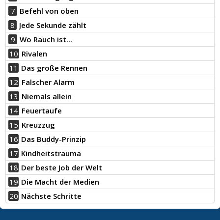
7
Befehl von oben
8
Jede Sekunde zählt
9
Wo Rauch ist...
10
Rivalen
11
Das große Rennen
12
Falscher Alarm
13
Niemals allein
14
Feuertaufe
15
Kreuzzug
16
Das Buddy-Prinzip
17
Kindheitstrauma
18
Der beste Job der Welt
19
Die Macht der Medien
20
Nächste Schritte