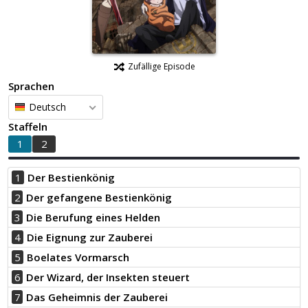
Zufällige Episode
Sprachen
Deutsch
Staffeln
1
2
1
Der Bestienkönig
2
Der gefangene Bestienkönig
3
Die Berufung eines Helden
4
Die Eignung zur Zauberei
5
Boelates Vormarsch
6
Der Wizard, der Insekten steuert
7
Das Geheimnis der Zauberei