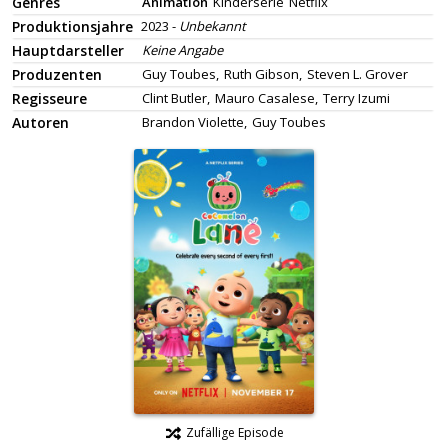
Genres
Animation
Kinderserie
Netflix
Produktionsjahre
2023 -
Unbekannt
Hauptdarsteller
Keine Angabe
Produzenten
Guy Toubes,
Ruth Gibson,
Steven L. Grover
Regisseure
Clint Butler,
Mauro Casalese,
Terry Izumi
Autoren
Brandon Violette,
Guy Toubes
Zufällige Episode