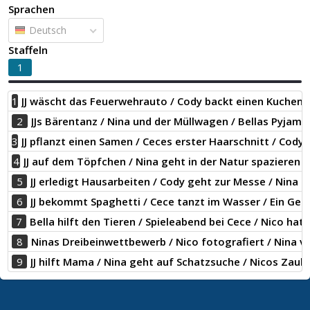
Sprachen
Deutsch
Staffeln
1
1
2
JJs Bärentanz / Nina und der Müllwagen / Bellas Pyjama
3
4
JJ auf dem Töpfchen / Nina geht in der Natur spazieren
5
JJ erledigt Hausarbeiten / Cody geht zur Messe / Nina 
6
JJ bekommt Spaghetti / Cece tanzt im Wasser / Ein Ges
7
Bella hilft den Tieren / Spieleabend bei Cece / Nico hat
8
Ninas Dreibeinwettbewerb / Nico fotografiert / Nina 
9
JJ hilft Mama / Nina geht auf Schatzsuche / Nicos Zau