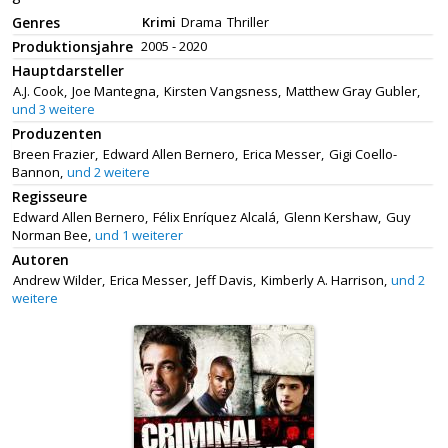
Genres
Krimi
Drama
Thriller
Produktionsjahre
2005 - 2020
Hauptdarsteller
A.J. Cook,
Joe Mantegna,
Kirsten Vangsness,
Matthew Gray Gubler,
und 3 weitere
Produzenten
Breen Frazier,
Edward Allen Bernero,
Erica Messer,
Gigi Coello-
Bannon,
und 2 weitere
Regisseure
Edward Allen Bernero,
Félix Enríquez Alcalá,
Glenn Kershaw,
Guy
Norman Bee,
und 1 weiterer
Autoren
Andrew Wilder,
Erica Messer,
Jeff Davis,
Kimberly A. Harrison,
und 2
weitere