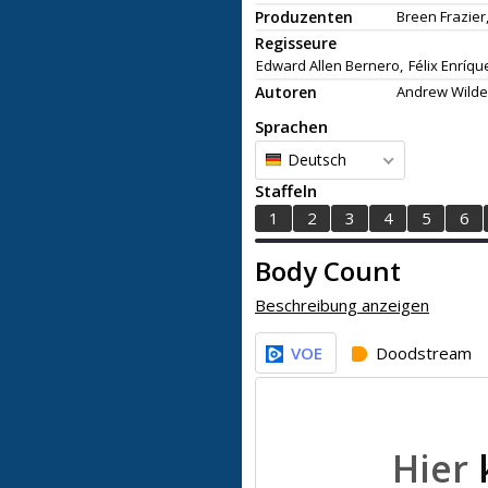
Produzenten
Breen Frazier
Regisseure
Edward Allen Bernero,
Félix Enríqu
Autoren
Andrew Wilde
Sprachen
Deutsch
Staffeln
1
2
3
4
5
6
Body Count
Beschreibung anzeigen
VOE
Doodstream
Hier