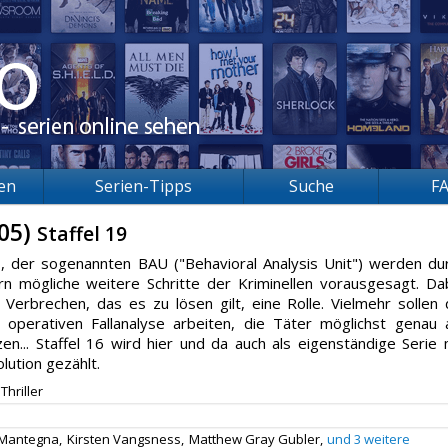
ien
Serien-Tipps
Suche
F
005)
Staffel 19
BI, der sogenannten BAU ("Behavioral Analysis Unit") werden du
ern mögliche weitere Schritte der Kriminellen vorausgesagt. Da
 Verbrechen, das es zu lösen gilt, eine Rolle. Vielmehr sollen 
operativen Fallanalyse arbeiten, die Täter möglichst genau 
... Staffel 16 wird hier und da auch als eigenständige Serie 
lution gezählt.
Thriller
 Mantegna,
Kirsten Vangsness,
Matthew Gray Gubler,
und 3 weitere