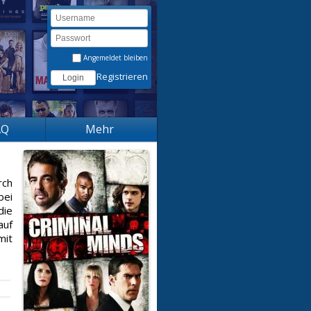
Angemeldet bleiben
Registrieren
AQ
Mehr
rch
bei
die
auf
mit