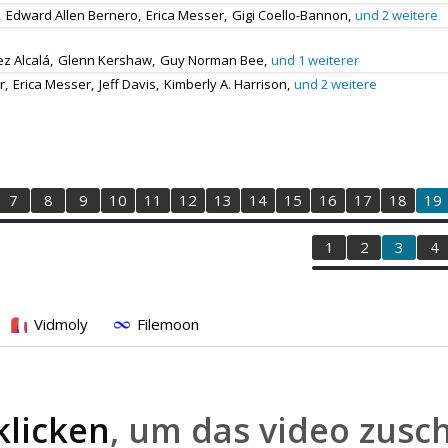
,
Edward Allen Bernero,
Erica Messer,
Gigi Coello-Bannon,
und 2 weitere
ez Alcalá,
Glenn Kershaw,
Guy Norman Bee,
und 1 weiterer
r,
Erica Messer,
Jeff Davis,
Kimberly A. Harrison,
und 2 weitere
7
8
9
10
11
12
13
14
15
16
17
18
19
1
2
3
4
Vidmoly
Filemoon
klicken
, um das video zusc