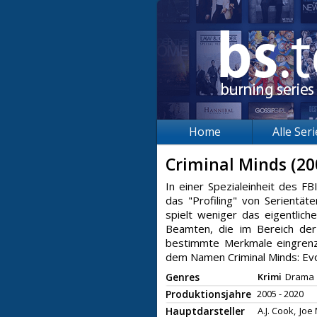
Home
Alle Ser
Criminal Minds (2
In einer Spezialeinheit des F
das "Profiling" von Serientät
spielt weniger das eigentliche
Beamten, die im Bereich der 
bestimmte Merkmale eingrenzen
dem Namen Criminal Minds: Evo
Genres
Krimi
Drama
Produktionsjahre
2005 - 2020
Hauptdarsteller
A.J. Cook,
Joe