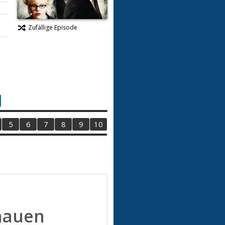
Zufällige Episode
5
6
7
8
9
10
hauen