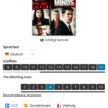
Zufällige Episode
Sprachen
Deutsch
Staffeln
7
8
9
10
11
12
13
14
15
16
17
18
19
The Witching Hour
1
2
3
4
5
6
7
8
9
10
Beschreibung anzeigen
VOE
Doodstream
Vidmoly