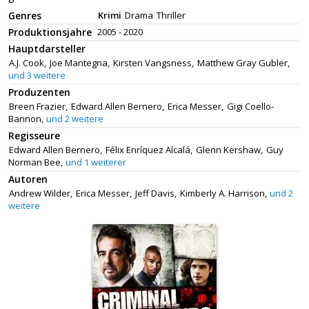
Genres
Krimi
Drama
Thriller
Produktionsjahre
2005 - 2020
Hauptdarsteller
A.J. Cook,
Joe Mantegna,
Kirsten Vangsness,
Matthew Gray Gubler,
und 3 weitere
Produzenten
Breen Frazier,
Edward Allen Bernero,
Erica Messer,
Gigi Coello-
Bannon,
und 2 weitere
Regisseure
Edward Allen Bernero,
Félix Enríquez Alcalá,
Glenn Kershaw,
Guy
Norman Bee,
und 1 weiterer
Autoren
Andrew Wilder,
Erica Messer,
Jeff Davis,
Kimberly A. Harrison,
und 2
weitere