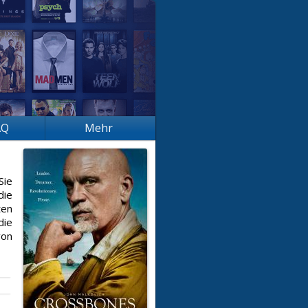
AQ
Mehr
Sie
die
ten
die
von