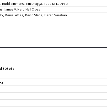
,
Rudd Simmons,
Tim Dragga,
Todd M. Lachniet
s,
James V. Hart,
Neil Cross
ly,
Daniel Attias,
David Slade,
Deran Sarafian
d tötete
ka
t