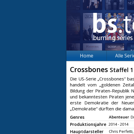
Home
Alle Ser
Crossbones
Staffel 1
Die US-Serie „Crossbones“ bas
handelt vom „goldenen Zeita
Bildung der Piraten-Republik 
und bekanntesten Piraten jene
erste Demokratie der Neue
„Demokratie“ dürften die damal
Genres
Abenteuer
D
Produktionsjahre
2014 - 2014
Hauptdarsteller
Chris Perfetti,