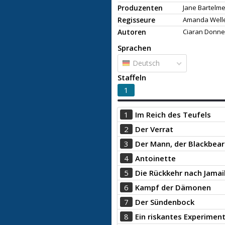
Produzenten
Jane Bartelme
Regisseure
Amanda Welle
Autoren
Ciaran Donnel
Sprachen
Deutsch
Staffeln
1
1
Im Reich des Teufels
2
Der Verrat
3
Der Mann, der Blackbear
4
Antoinette
5
Die Rückkehr nach Jamai
6
Kampf der Dämonen
7
Der Sündenbock
8
Ein riskantes Experimen