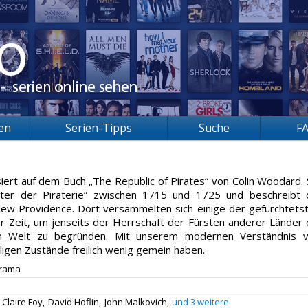
ien
Serien-Tipps
Suche
F
iert auf dem Buch „The Republic of Pirates“ von Colin Woodard. 
lter der Piraterie“ zwischen 1715 und 1725 und beschreibt 
New Providence. Dort versammelten sich einige der gefürchtets
r Zeit, um jenseits der Herrschaft der Fürsten anderer Länder 
n Welt zu begründen. Mit unserem modernen Verständnis 
igen Zustände freilich wenig gemein haben.
rama
Claire Foy,
David Hoflin,
John Malkovich,
und 3 weitere