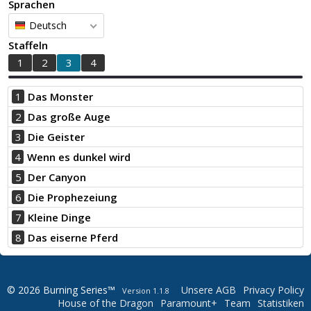
Sprachen
Deutsch
Staffeln
1
2
3
4
1
Das Monster
2
Das große Auge
3
Die Geister
4
Wenn es dunkel wird
5
Der Canyon
6
Die Prophezeiung
7
Kleine Dinge
8
Das eiserne Pferd
© 2026 Burning Series™
Unsere AGB
Privacy Policy
Version 1.1.8
House of the Dragon
Paramount+
Team
Statistiken