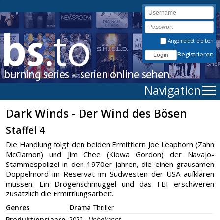
Angemeldet bleiben
Registrieren
Navigation
Dark Winds - Der Wind des Bösen
Staffel 4
Die Handlung folgt den beiden Ermittlern Joe Leaphorn (Zahn
McClarnon) und Jim Chee (Kiowa Gordon) der Navajo-
Stammespolizei in den 1970er Jahren, die einen grausamen
Doppelmord im Reservat im Südwesten der USA aufklären
müssen. Ein Drogenschmuggel und das FBI erschweren
zusätzlich die Ermittlungsarbeit.
Genres
Drama
Thriller
Produktionsjahre
2022 -
Unbekannt