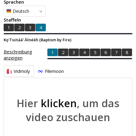
Sprachen
Deutsch
Staffeln
1
2
3
4
Kǫ'Tsiitáá' Álnééh (Baptism by Fire)
Beschreibung
1
2
3
4
5
6
7
8
anzeigen
Vidmoly
Filemoon
Hier
klicken
, um das
video zuschauen