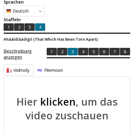
Sprachen
Deutsch
Staffeln
1
2
3
4
Ahááldláádígíí (That Which Has Been Torn Apart)
Beschreibung
1
2
3
4
5
6
7
8
anzeigen
Vidmoly
Filemoon
Hier
klicken
, um das
video zuschauen