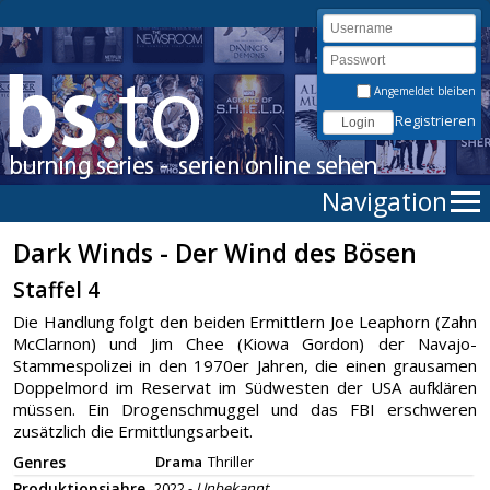
Angemeldet bleiben
Registrieren
Navigation
Dark Winds - Der Wind des Bösen
Staffel 4
Die Handlung folgt den beiden Ermittlern Joe Leaphorn (Zahn
McClarnon) und Jim Chee (Kiowa Gordon) der Navajo-
Stammespolizei in den 1970er Jahren, die einen grausamen
Doppelmord im Reservat im Südwesten der USA aufklären
müssen. Ein Drogenschmuggel und das FBI erschweren
zusätzlich die Ermittlungsarbeit.
Genres
Drama
Thriller
Produktionsjahre
2022 -
Unbekannt