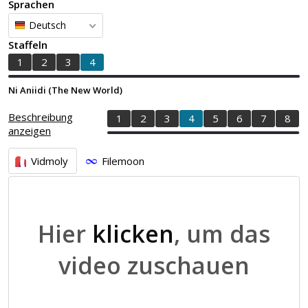
Sprachen
Deutsch
Staffeln
1
2
3
4
Ni Aniidi (The New World)
Beschreibung
1
2
3
4
5
6
7
8
anzeigen
Vidmoly
Filemoon
Hier
klicken
, um das
video zuschauen