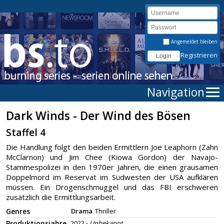
Angemeldet bleiben
Registrieren
Navigation
Dark Winds - Der Wind des Bösen
Staffel 4
Die Handlung folgt den beiden Ermittlern Joe Leaphorn (Zahn
McClarnon) und Jim Chee (Kiowa Gordon) der Navajo-
Stammespolizei in den 1970er Jahren, die einen grausamen
Doppelmord im Reservat im Südwesten der USA aufklären
müssen. Ein Drogenschmuggel und das FBI erschweren
zusätzlich die Ermittlungsarbeit.
Genres
Drama
Thriller
Produktionsjahre
2022 -
Unbekannt