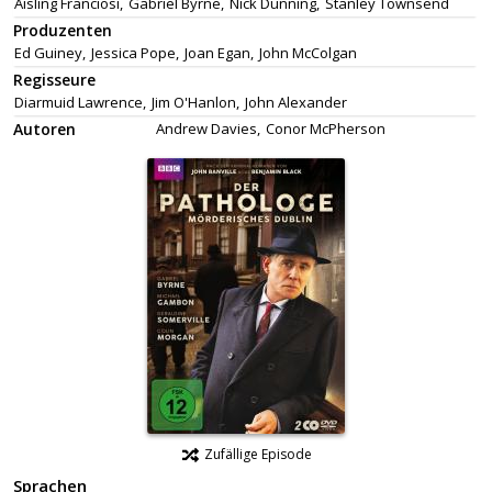
Aisling Franciosi,
Gabriel Byrne,
Nick Dunning,
Stanley Townsend
Produzenten
Ed Guiney,
Jessica Pope,
Joan Egan,
John McColgan
Regisseure
Diarmuid Lawrence,
Jim O'Hanlon,
John Alexander
Autoren
Andrew Davies,
Conor McPherson
Zufällige Episode
Sprachen