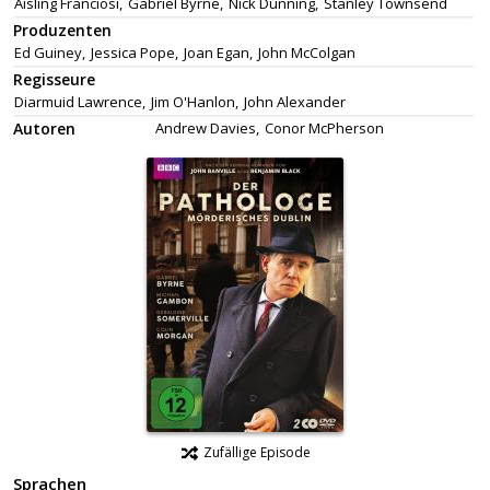
Aisling Franciosi,
Gabriel Byrne,
Nick Dunning,
Stanley Townsend
Produzenten
Ed Guiney,
Jessica Pope,
Joan Egan,
John McColgan
Regisseure
Diarmuid Lawrence,
Jim O'Hanlon,
John Alexander
Autoren
Andrew Davies,
Conor McPherson
Zufällige Episode
Sprachen