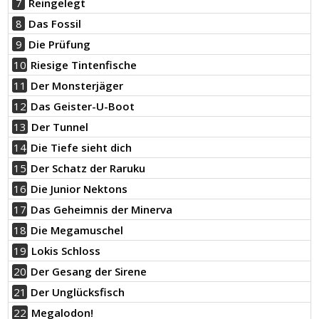
7
Reingelegt
8
Das Fossil
9
Die Prüfung
10
Riesige Tintenfische
11
Der Monsterjäger
12
Das Geister-U-Boot
13
Der Tunnel
14
Die Tiefe sieht dich
15
Der Schatz der Raruku
16
Die Junior Nektons
17
Das Geheimnis der Minerva
18
Die Megamuschel
19
Lokis Schloss
20
Der Gesang der Sirene
21
Der Unglücksfisch
22
Megalodon!