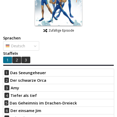
Zufällige Episode
Sprachen
Deutsch
Staffeln
1
2
3
1
Das Seeungeheuer
2
Der schwarze Orca
3
Amy
4
Tiefer als tief
5
Das Geheimnis im Drachen-Dreieck
6
Der einsame Jim