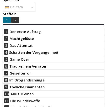
Deutsch
Staffeln
1
2
1
Der erste Auftrag
2
Machtgelüste
3
Das Attentat
4
Schatten der Vergangenheit
5
Game Over
6
Trau keinem Verräter
7
Geiselterror
8
Im Drogendschungel
9
Tödliche Diamanten
10
Alle für einen
11
Die Wunderwaffe