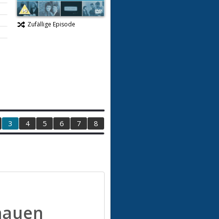
Zufällige Episode
3
4
5
6
7
8
hauen