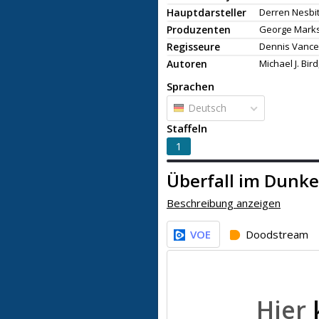
Hauptdarsteller
Derren Nesbit
Produzenten
George Marks
Regisseure
Dennis Vance
Autoren
Michael J. Bird
Sprachen
Deutsch
Staffeln
1
Überfall im Dunke
Beschreibung anzeigen
VOE
Doodstream
Hier