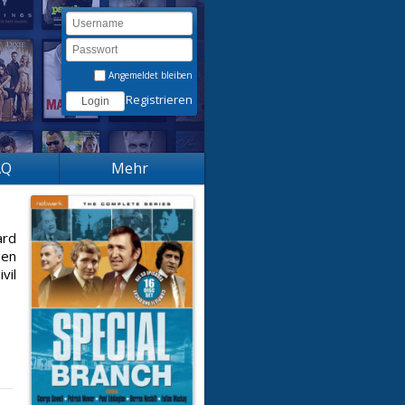
Angemeldet bleiben
Registrieren
AQ
Mehr
ard
den
vil