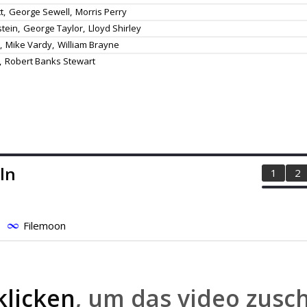
t,
George Sewell,
Morris Perry
tein,
George Taylor,
Lloyd Shirley
,
Mike Vardy,
William Brayne
,
Robert Banks Stewart
ln
1
2
Filemoon
klicken
, um das video zusc