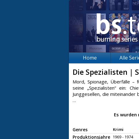
Home
Alle Ser
Die Spezialisten |
Mord, Spionage, Überfälle – f
seine „Spezialisten“ ein: Ch
Junggesellen, die miteinander 
…
Es wurden 
Genres
Krimi
Produktionsjahre
1969 - 1974