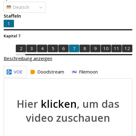
Deutsch
Staffeln
1
Kapitel 7
1
2
3
4
5
6
7
8
9
10
11
12
Beschreibung anzeigen
VOE
Doodstream
Filemoon
Hier
klicken
, um das
video zuschauen