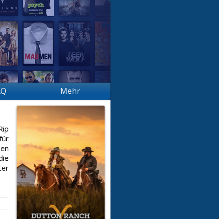
AQ
Mehr
Rip
für
sen
die
ter