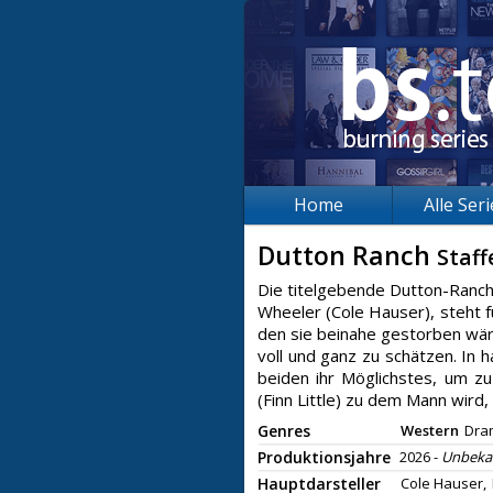
Home
Alle Ser
Dutton Ranch
Staff
Die titelgebende Dutton-Ranch
Wheeler (Cole Hauser), steht f
den sie beinahe gestorben wär
voll und ganz zu schätzen. In
beiden ihr Möglichstes, um z
(Finn Little) zu dem Mann wird, 
Genres
Western
Dra
Produktionsjahre
2026 -
Unbeka
Hauptdarsteller
Cole Hauser,