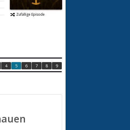
Zufällige Episode
4
5
6
7
8
9
hauen