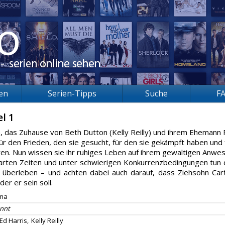
ien
Serien-Tipps
Suche
F
el 1
, das Zuhause von Beth Dutton (Kelly Reilly) und ihrem Ehemann 
ür den Frieden, den sie gesucht, für den sie gekämpft haben und 
en. Nun wissen sie ihr ruhiges Leben auf ihrem gewaltigen Anwe
 harten Zeiten und unter schwierigen Konkurrenzbedingungen tun 
u überleben – und achten dabei auch darauf, dass Ziehsohn Car
der er sein soll.
ma
nnt
Ed Harris,
Kelly Reilly