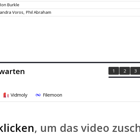
Ron Burkle
xandra Voros,
Phil Abraham
 warten
1
2
3
Vidmoly
Filemoon
klicken
, um das video zusc