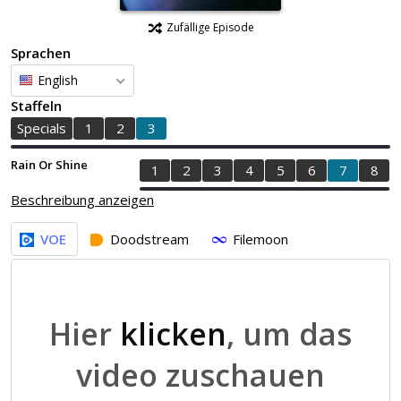
Zufällige Episode
Sprachen
English
Staffeln
Specials
1
2
3
Rain Or Shine
1
2
3
4
5
6
7
8
Beschreibung anzeigen
VOE
Doodstream
Filemoon
Hier
klicken
, um das
video zuschauen