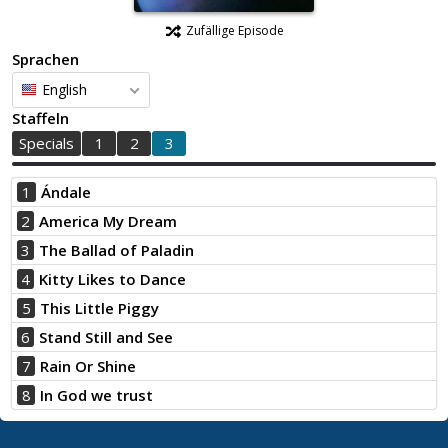
Zufällige Episode
Sprachen
English
Staffeln
Specials
1
2
3
1
Ándale
2
America My Dream
3
The Ballad of Paladin
4
Kitty Likes to Dance
5
This Little Piggy
6
Stand Still and See
7
Rain Or Shine
8
In God we trust