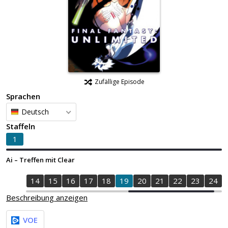
Zufällige Episode
Sprachen
Deutsch
Staffeln
1
Ai – Treffen mit Clear
2
13
14
15
16
17
18
19
20
21
22
23
24
Beschreibung anzeigen
VOE