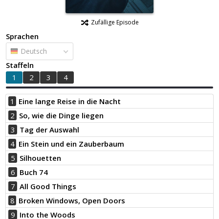
Zufällige Episode
Sprachen
Deutsch
Staffeln
1
2
3
4
1
Eine lange Reise in die Nacht
2
So, wie die Dinge liegen
3
Tag der Auswahl
4
Ein Stein und ein Zauberbaum
5
Silhouetten
6
Buch 74
7
All Good Things
8
Broken Windows, Open Doors
9
Into the Woods