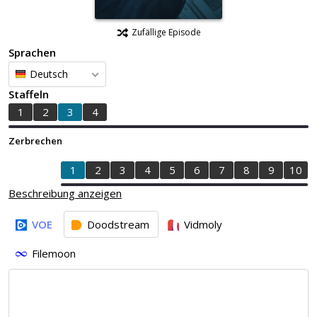
Zufällige Episode
Sprachen
Deutsch
Staffeln
1
2
3
4
Zerbrechen
1
2
3
4
5
6
7
8
9
10
Beschreibung anzeigen
VOE
Doodstream
Vidmoly
Filemoon