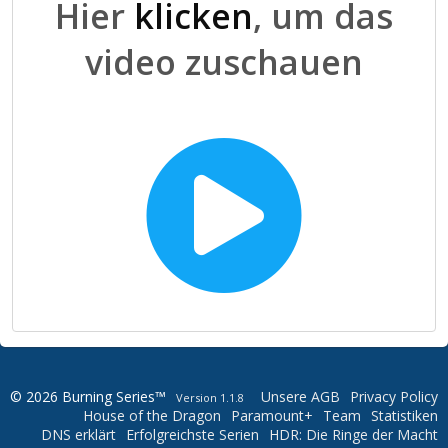
Hier
klicken
, um das
video zuschauen
© 2026 Burning Series™
Unsere AGB
Privacy Policy
Version 1.1.8
House of the Dragon
Paramount+
Team
Statistiken
DNS erklärt
Erfolgreichste Serien
HDR: Die Ringe der Macht