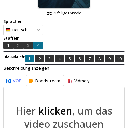
Zufällige Episode
Sprachen
Deutsch
Staffeln
1
2
3
4
Die Ankunft
1
2
3
4
5
6
7
8
9
10
Beschreibung anzeigen
VOE
Doodstream
Vidmoly
Hier
klicken
, um das
video zuschauen