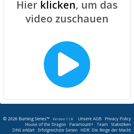
Hier
klicken
, um das
video zuschauen
© 2026 Burning Series™
Unsere AGB
Privacy Policy
Version 1.1.8
House of the Dragon
Paramount+
Team
Statistiken
DNS erklärt
Erfolgreichste Serien
HDR: Die Ringe der Macht