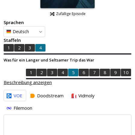
Zufällige Episode
Sprachen
Deutsch
Staffeln
1
2
3
4
Was für ein Langer und Seltsamer Trip das War
1
2
3
4
5
6
7
8
9
10
Beschreibung anzeigen
VOE
Doodstream
Vidmoly
Filemoon