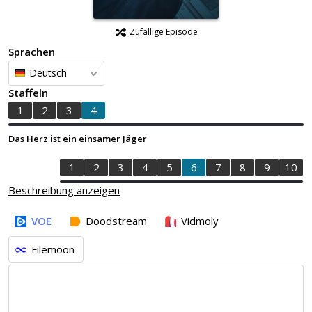
Zufällige Episode
Sprachen
Deutsch
Staffeln
1
2
3
4
Das Herz ist ein einsamer Jäger
1
2
3
4
5
6
7
8
9
10
Beschreibung anzeigen
VOE
Doodstream
Vidmoly
Filemoon