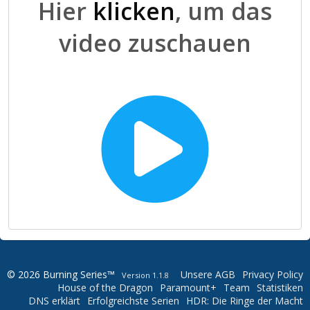
Hier
klicken
, um das
video zuschauen
© 2026 Burning Series™
Unsere AGB
Privacy Policy
Version 1.1.8
House of the Dragon
Paramount+
Team
Statistiken
DNS erklärt
Erfolgreichste Serien
HDR: Die Ringe der Macht