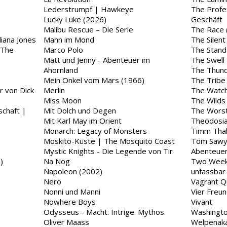
Lederstrumpf | Hawkeye
The Profes
Lucky Luke (2026)
Geschäft
Malibu Rescue – Die Serie
The Race 
iana Jones
Mann im Mond
The Silent
 The
Marco Polo
The Stand
Matt und Jenny - Abenteuer im
The Swell
Ahornland
The Thun
Mein Onkel vom Mars (1966)
The Tribe
r von Dick
Merlin
The Watch
Miss Moon
The Wilds
schaft |
Mit Dolch und Degen
The Worst
Mit Karl May im Orient
Theodosi
Monarch: Legacy of Monsters
Timm Thal
Moskito-Küste | The Mosquito Coast
Tom Sawye
Mystic Knights - Die Legende von Tir
Abenteue
)
Na Nog
Two Week
Napoleon (2002)
unfassbar
Nero
Vagrant 
Nonni und Manni
Vier Freu
Nowhere Boys
Vivant
Odysseus - Macht. Intrige. Mythos.
Washingto
Oliver Maass
Welpenak