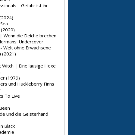
sionals – Gefahr ist ihr
(2024)
 Sea
 (2020)
 | Wenn die Deiche brechen
dermans: Undercover
 - Welt ohne Erwachsene
 (2021)
 Witch | Eine lausige Hexe
a
er (1979)
rs und Huckleberry Finns
r
s To Live
Queen
nde und die Geisterhand
n Black
ademie