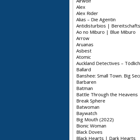
Airwolf
Alex
Alex Rider
Alias – Die Agentin
Antidisturbios | Bereitschafts
Ao no Miburo | Blue Miburo
Arrow
Aruanas
Asbest
Atomic
Auckland Detectives – Tödlic
Ballard
Banshee: Small Town. Big Sec
Barbaren
Batman
Battle Through the Heavens | Fights
Break Sphere
Batwoman
Baywatch
Big Mouth (2022)
Bionic Woman
Black Doves
Black Hearts | Dark Hearts