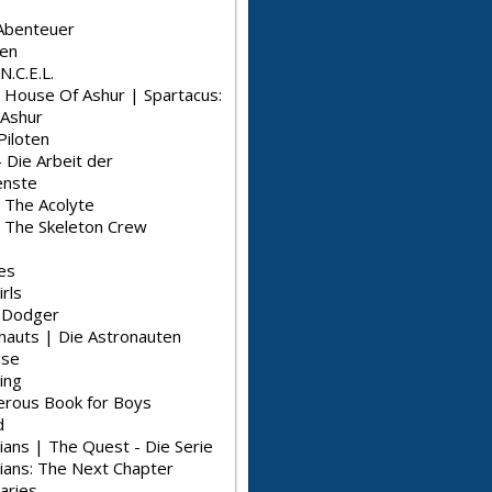
Abenteuer
en
N.C.E.L.
: House Of Ashur | Spartacus:
Ashur
Piloten
 Die Arbeit der
enste
: The Acolyte
: The Skeleton Crew
es
irls
l Dodger
nauts | Die Astronauten
pse
ing
rous Book for Boys
d
ians | The Quest - Die Serie
rians: The Next Chapter
aries