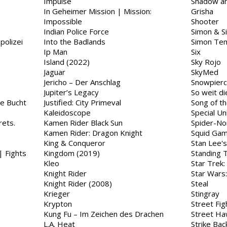
Impulse
Shadow an
In Geheimer Mission | Mission:
Grisha
Impossible
Shooter
Indian Police Force
Simon & S
polizei
Into the Badlands
Simon Tem
Ip Man
Six
Island (2022)
Sky Rojo
Jaguar
SkyMed
Jericho – Der Anschlag
Snowpierc
Jupiter’s Legacy
So weit di
he Bucht
Justified: City Primeval
Song of th
Kaleidoscope
Special Un
rets.
Kamen Rider Black Sun
Spider-No
Kamen Rider: Dragon Knight
Squid Ga
King & Conqueror
Stan Lee'
Kingdom (2019)
Standing T
Kleo
Star Trek:
Knight Rider
Star Wars
Knight Rider (2008)
Steal
Krieger
Stingray
Krypton
Street Fig
Kung Fu – Im Zeichen des Drachen
Street Ha
L.A. Heat
Strike Bac