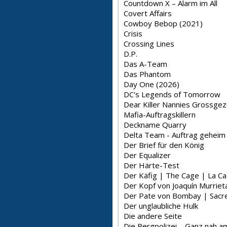
Countdown X – Alarm im All
Covert Affairs
Cowboy Bebop (2021)
Crisis
Crossing Lines
D.P.
Das A-Team
Das Phantom
Day One (2026)
DC's Legends of Tomorrow
Dear Killer Nannies Grossge
Mafia-Auftragskillern
Deckname Quarry
Delta Team - Auftrag geheim
Der Brief für den König
Der Equalizer
Der Härte-Test
Der Käfig | The Cage | La C
Der Kopf von Joaquín Murriet
Der Pate von Bombay | Sac
Der unglaubliche Hulk
Die andere Seite
Die Bergpolizei – Ganz nah 