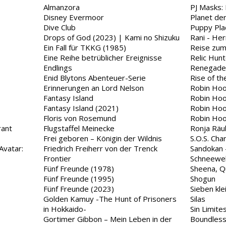
Almanzora
PJ Masks:
Disney Evermoor
Planet de
Dive Club
Puppy Pla
Drops of God (2023) | Kami no Shizuku
Rani - He
Ein Fall für TKKG (1985)
Reise zum
Eine Reihe betrüblicher Ereignisse
Relic Hunt
Endlings
Renegade 
Enid Blytons Abenteuer-Serie
Rise of t
Erinnerungen an Lord Nelson
Robin Hoo
Fantasy Island
Robin Hoo
Fantasy Island (2021)
Robin Hoo
Floris von Rosemund
Robin Hoo
rant
Flugstaffel Meinecke
Ronja Räu
Frei geboren – Königin der Wildnis
S.O.S. Cha
Avatar:
Friedrich Freiherr von der Trenck
Sandokan 
Frontier
Schneewel
Fünf Freunde (1978)
Sheena, Q
Fünf Freunde (1995)
Shogun
Fünf Freunde (2023)
Sieben kle
Golden Kamuy -The Hunt of Prisoners
Silas
in Hokkaido-
Sin Limit
Gortimer Gibbon – Mein Leben in der
Boundles