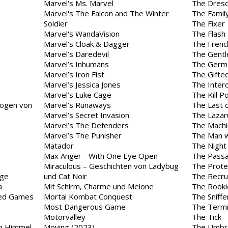
Marvel's Ms. Marvel
The Dresd
Marvel's The Falcon and The Winter
The Famil
Soldier
The Fixer
Marvel's WandaVision
The Flash
Marvel’s Cloak & Dagger
The Frenc
Marvel’s Daredevil
The Gent
Marvel’s Inhumans
The Germ
Marvel’s Iron Fist
The Gifte
Marvel’s Jessica Jones
The Inter
Marvel’s Luke Cage
The Kill Po
zogen von
Marvel’s Runaways
The Last 
Marvel’s Secret Invasion
The Lazar
Marvel’s The Defenders
The Machi
Marvel’s The Punisher
The Man wh
Matador
The Night
Max Anger - With One Eye Open
The Pass
Miraculous – Geschichten von Ladybug
The Prote
age
und Cat Noir
The Recru
a
Mit Schirm, Charme und Melone
The Rooki
red Games
Mortal Kombat Conquest
The Sniff
Most Dangerous Game
The Termin
Motorvalley
The Tick
am Himmel
Moving (2023)
The Umbr