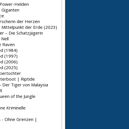
 Power-Helden
r Giganten
ce
rrscherin der Herzen
 Mittelpunkt der Erde (2023)
er – Die Schatzjägerin
Nell
he Raven
d (1984)
d (1997)
d (2006)
d (2025)
bertochter
rterboot | Riptide
- Der Tiger von Malaysia
t
ueen of the Jungle
ine Kriminelle
es - Ohne Grenzen |
s