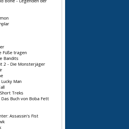
d Bone - Legenden der
imon
plar
er
e Füße tragen
e Bandits
it 2 - Die Monsterjäger
ir
me
s Lucky Man
all
 Short Treks
: Das Buch von Boba Fett
hter: Assassin's Fist
wk
k