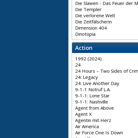
Die Slawen - Das Feuer der 
Die Templer
Die verlorene Welt
Die Zeitfälscherin
Dimension 404
Dinotopia
Action
1992 (2024)
24
24 Hours – Two Sides of Cri
24: Legacy
24: Live Another Day
9-1-1 Notruf L.A.
9-1-1: Lone Star
9-1-1: Nashville
Agent from Above
Agent X
Agentin mit Herz
Air America
Air Force One Is Down