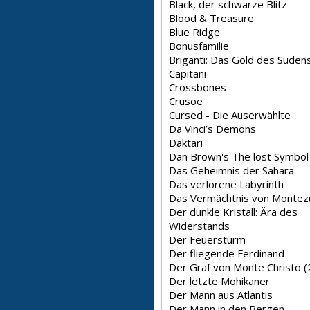
Black, der schwarze Blitz
Blood & Treasure
Blue Ridge
Bonusfamilie
Briganti: Das Gold des Süden
Capitani
Crossbones
Crusoe
Cursed - Die Auserwählte
Da Vinci’s Demons
Daktari
Dan Brown's The lost Symbol
Das Geheimnis der Sahara
Das verlorene Labyrinth
Das Vermächtnis von Monte
Der dunkle Kristall: Ära des
Widerstands
Der Feuersturm
Der fliegende Ferdinand
Der Graf von Monte Christo 
Der letzte Mohikaner
Der Mann aus Atlantis
Der Mann in den Bergen