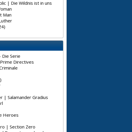
lic | Die Wildnis ist in uns
Woman
st Man
Luther
24)
 Die Serie
Prime Directives
riminale
)
r
r | Salamander Gradius
rl
e Heroes
ro | Section Zero