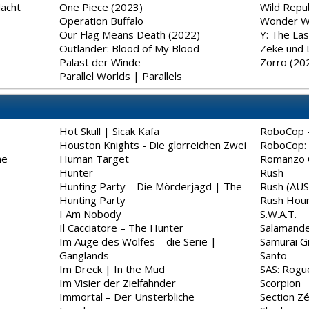
Macht
One Piece (2023)
Wild Repub
Operation Buffalo
Wonder 
Our Flag Means Death (2022)
Y: The La
Outlander: Blood of My Blood
Zeke und 
Palast der Winde
Zorro (20
Parallel Worlds | Parallels
Hot Skull | Sicak Kafa
RoboCop -
Houston Knights - Die glorreichen Zwei
RoboCop: 
me
Human Target
Romanzo C
Hunter
Rush
Hunting Party – Die Mörderjagd | The
Rush (AUS
Hunting Party
Rush Hou
I Am Nobody
S.W.A.T.
Il Cacciatore – The Hunter
Salamande
Im Auge des Wolfes – die Serie |
Samurai Gi
Ganglands
Santo
Im Dreck | In the Mud
SAS: Rogu
Im Visier der Zielfahnder
Scorpion
Immortal – Der Unsterbliche
Section Zé