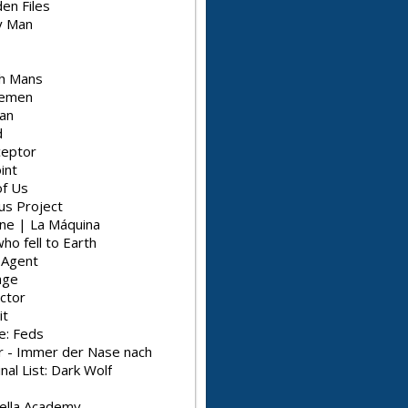
en Files
y Man
h Mans
lemen
an
d
ceptor
int
of Us
us Project
ne | La Máquina
o fell to Earth
 Agent
age
ctor
it
e: Feds
er - Immer der Nase nach
al List: Dark Wolf
ella Academy