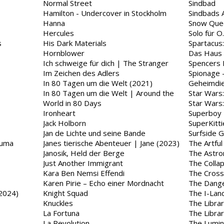
Normal Street
Sindbad
Hamilton - Undercover in Stockholm
Sindbads 
Hanna
Snow Que
Hercules
Solo für O.
s
His Dark Materials
Spartacus
Hornblower
Das Haus 
Ich schweige für dich | The Stranger
Spencers 
Im Zeichen des Adlers
Spionage -
In 80 Tagen um die Welt (2021)
Geheimdi
In 80 Tagen um die Welt | Around the
Star Wars
World in 80 Days
Star Wars
Ironheart
Superboy
Jack Holborn
SuperKitti
Jan de Lichte und seine Bande
Surfside G
zuma
Janes tierische Abenteuer | Jane (2023)
The Artfu
Janosik, Held der Berge
The Astro
Just Another Immigrant
The Colla
Kara Ben Nemsi Effendi
The Cross
Karen Pirie – Echo einer Mordnacht
The Dange
(2024)
Knight Squad
The I-Lan
Knuckles
The Librar
La Fortuna
The Libra
La Revolution
The Lumin