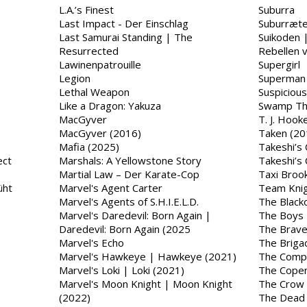
L.A.’s Finest
Suburra
Last Impact - Der Einschlag
Suburræte
Last Samurai Standing | The
Suikoden 
Resurrected
Rebellen 
Lawinenpatrouille
Supergirl
Legion
Superman 
Lethal Weapon
Suspiciou
Like a Dragon: Yakuza
Swamp Th
MacGyver
T. J. Hook
MacGyver (2016)
Taken (20
Mafia (2025)
Takeshi’s 
ect
Marshals: A Yellowstone Story
Takeshi’s 
Martial Law – Der Karate-Cop
Taxi Broo
üht
Marvel's Agent Carter
Team Knig
Marvel's Agents of S.H.I.E.L.D.
The Black
Marvel's Daredevil: Born Again |
The Boys
Daredevil: Born Again (2025
The Brav
Marvel's Echo
The Briga
Marvel's Hawkeye | Hawkeye (2021)
The Compa
Marvel's Loki | Loki (2021)
The Cope
Marvel's Moon Knight | Moon Knight
The Crow
(2022)
The Dead