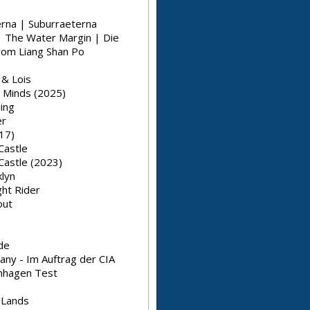
rna | Suburraeterna
| The Water Margin | Die
vom Liang Shan Po
& Lois
s Minds (2025)
ing
er
17)
Castle
Castle (2023)
klyn
ht Rider
out
e
de
ny - Im Auftrag der CIA
nhagen Test
 Lands