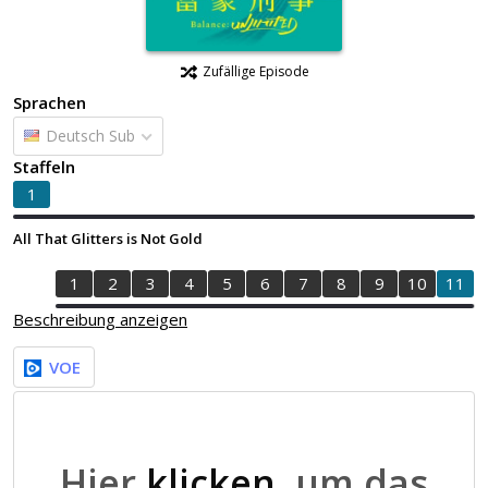
Zufällige Episode
Sprachen
Deutsch Sub
Staffeln
1
All That Glitters is Not Gold
1
2
3
4
5
6
7
8
9
10
11
Beschreibung anzeigen
VOE
Hier
klicken
, um das