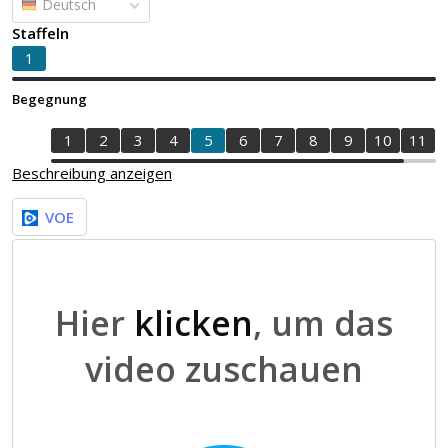
Deutsch
Staffeln
1
Begegnung
1
2
3
4
5
6
7
8
9
10
11
Beschreibung anzeigen
VOE
Hier
klicken
, um das
video zuschauen