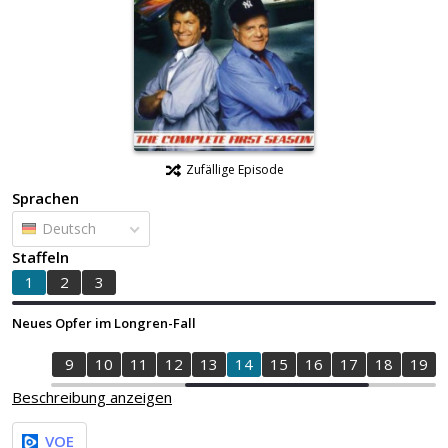
Zufällige Episode
Sprachen
Deutsch
Staffeln
1
2
3
Neues Opfer im Longren-Fall
7
8
9
10
11
12
13
14
15
16
17
18
19
Beschreibung anzeigen
VOE