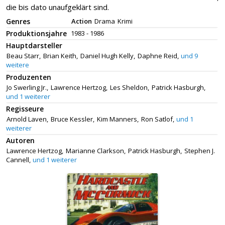
die bis dato unaufgeklärt sind.
Genres
Action
Drama
Krimi
Produktionsjahre
1983 - 1986
Hauptdarsteller
Beau Starr,
Brian Keith,
Daniel Hugh Kelly,
Daphne Reid,
und 9
weitere
Produzenten
Jo Swerling Jr.,
Lawrence Hertzog,
Les Sheldon,
Patrick Hasburgh,
und 1 weiterer
Regisseure
Arnold Laven,
Bruce Kessler,
Kim Manners,
Ron Satlof,
und 1
weiterer
Autoren
Lawrence Hertzog,
Marianne Clarkson,
Patrick Hasburgh,
Stephen J.
Cannell,
und 1 weiterer