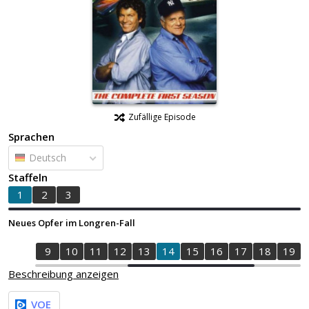
Zufällige Episode
Sprachen
Deutsch
Staffeln
1
2
3
Neues Opfer im Longren-Fall
7
8
9
10
11
12
13
14
15
16
17
18
19
Beschreibung anzeigen
VOE