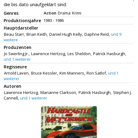
die bis dato unaufgeklärt sind.
Genres
Action
Drama
Krimi
Produktionsjahre
1983 - 1986
Hauptdarsteller
Beau Starr,
Brian Keith,
Daniel Hugh Kelly,
Daphne Reid,
und 9
weitere
Produzenten
Jo Swerling Jr.,
Lawrence Hertzog,
Les Sheldon,
Patrick Hasburgh,
und 1 weiterer
Regisseure
Arnold Laven,
Bruce Kessler,
Kim Manners,
Ron Satlof,
und 1
weiterer
Autoren
Lawrence Hertzog,
Marianne Clarkson,
Patrick Hasburgh,
Stephen J.
Cannell,
und 1 weiterer